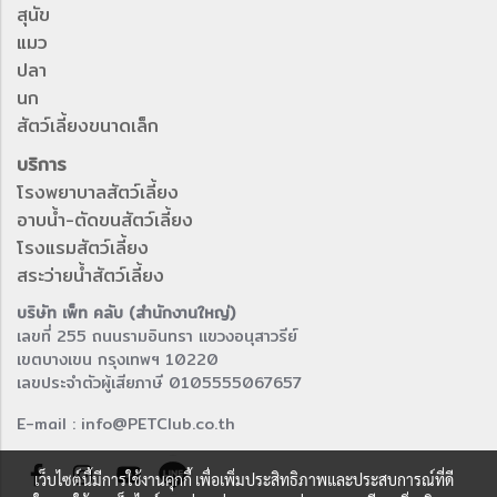
สุนัข
แมว
ปลา
นก
สัตว์เลี้ยงขนาดเล็ก
บริการ
โรงพยาบาลสัตว์เลี้ยง
อาบน้ำ-ตัดขนสัตว์เลี้ยง
โรงแรมสัตว์เลี้ยง
สระว่ายน้ำสัตว์เลี้ยง
บริษัท เพ็ท คลับ (สำนักงานใหญ่)
เลขที่ 255 ถนนรามอินทรา แขวงอนุสาวรีย์
เขตบางเขน กรุงเทพฯ 10220
เลขประจำตัวผู้เสียภาษี 0105555067657
E-mail : info@PETClub.co.th
เว็บไซต์นี้มีการใช้งานคุกกี้ เพื่อเพิ่มประสิทธิภาพและประสบการณ์ที่ดี