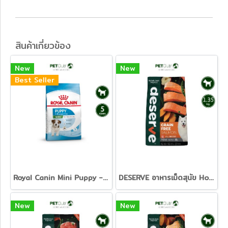
สินค้าเกี่ยวข้อง
New
New
Best Seller
Royal Canin Mini Puppy - ลูกสุนัข พันธุ์เล็ก 5 ขนาด [800g. 2kg. 4kg. 8kg. 15kg.]
DESERVE อาหารเม็ดสุนัข Holistic Grain Free สูตร Salmon บำรุงขนสวย ลดอาการแพ้ ปราศจากธัญพืช [1.35kg]
New
New