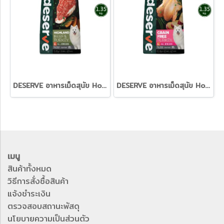
DESERVE อาหารเม็ดสุนัข Holistic Grain Free สูตร Beef & Turkey อร่อย จัดเต็ม เสริมสร้างกล้ามเนื้อ [1.35kg.]
DESERVE อาหารเม็ดสุนัข Holistic Grain Free สูตร Turkey ควบคุมน้ำหนัก พร้อมสารอาหารครบถ้วน [1.35kg.]
เมนู
สินค้าทั้งหมด
วิธีการสั่งซื้อสินค้า
แจ้งชำระเงิน
ตรวจสอบสถานะพัสดุ
นโยบายความเป็นส่วนตัว