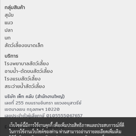
กลุ่มสินค้า
สุนัข
แมว
ปลา
นก
สัตว์เลี้ยงขนาดเล็ก
บริการ
โรงพยาบาลสัตว์เลี้ยง
อาบน้ำ-ตัดขนสัตว์เลี้ยง
โรงแรมสัตว์เลี้ยง
สระว่ายน้ำสัตว์เลี้ยง
บริษัท เพ็ท คลับ (สำนักงานใหญ่)
เลขที่ 255 ถนนรามอินทรา แขวงอนุสาวรีย์
เขตบางเขน กรุงเทพฯ 10220
เลขประจำตัวผู้เสียภาษี 0105555067657
เว็บไซต์นี้มีการใช้งานคุกกี้ เพื่อเพิ่มประสิทธิภาพและประสบการณ์ที่ดี
E-mail : info@PETClub.co.th
ในการใช้งานเว็บไซต์ของท่าน ท่านสามารถอ่านรายละเอียดเพิ่มเติม