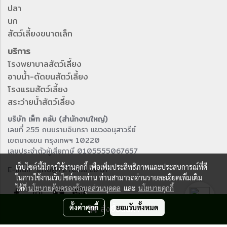
ปลา
นก
สัตว์เลี้ยงขนาดเล็ก
บริการ
โรงพยาบาลสัตว์เลี้ยง
อาบน้ำ-ตัดขนสัตว์เลี้ยง
โรงแรมสัตว์เลี้ยง
สระว่ายน้ำสัตว์เลี้ยง
บริษัท เพ็ท คลับ (สำนักงานใหญ่)
เลขที่ 255 ถนนรามอินทรา แขวงอนุสาวรีย์
เขตบางเขน กรุงเทพฯ 10220
เลขประจำตัวผู้เสียภาษี 0105555067657
เว็บไซต์นี้มีการใช้งานคุกกี้ เพื่อเพิ่มประสิทธิภาพและประสบการณ์ที่ดี
E-mail : info@PETClub.co.th
ในการใช้งานเว็บไซต์ของท่าน ท่านสามารถอ่านรายละเอียดเพิ่มเติม
ได้ที่
นโยบายคุ้มครองข้อมูลส่วนบุคคล
และ
นโยบายคุกกี้
ตั้งค่าคุกกี้
สั่งซื้อสินค้า
ยอมรับทั้งหมด