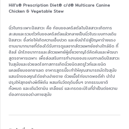
Hill's® Prescription Diet® c/d® Multicare Canine
Chicken & Vegetable Stew
นิ่วในกระเพาะปัสสาวะ คือ ก้อนของคริสตัลในปัสสาวะเกิดการ
สะสมและรวมตัวกันของคริสตัลแล้วกลายเป็นนิ่วในระบบทางเดิน
ปัสสาวะ ซึ่งก่อให้เกิดความเจ็บปวด และยังนำไปสู่ปัญหาร้ายแรง
ตามมามากมายที่ต้องได้รับการดูแลจากสัตวแพทย์อย่างใกล้ชิด ที่
ฮิลส์ นักโภชนาการและสัตวแพทย์ผู้เชี่ยวชาญได้คิดค้นและพัฒนา
สูตรอาหารเฉพาะ เพื่อส่งเสริมการทำงานของระบบทางเดินปัสสาวะ
ในสุนัขและช่วยลดโอกาสการเกิดนิ่วชนิดสตรูไวท์และชนิด
แคลเซียมออกซาเลต อาหารสูตรนี้จะทำให้คุณสามารถมัดใจสุนัข
แสนรักของคุณได้อย่างง่ายดาย ด้วยเนื้อไก่ขนาดพอดีคำ นำไป
ปรุงให้สุกอย่างพิถีพิถัน ผสมกับวัตถุดิบอื่นๆ จากธรรมชาติ
ทั้งหมด และเติมวิตามิน เกลือแร่ และกรดอะมิโนที่จำเป็นต่อความ
ต้องการของร่างกายสุนัข