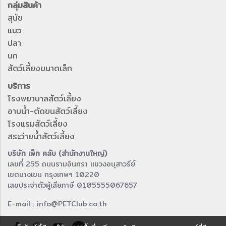
กลุ่มสินค้า
สุนัข
แมว
ปลา
นก
สัตว์เลี้ยงขนาดเล็ก
บริการ
โรงพยาบาลสัตว์เลี้ยง
อาบน้ำ-ตัดขนสัตว์เลี้ยง
โรงแรมสัตว์เลี้ยง
สระว่ายน้ำสัตว์เลี้ยง
บริษัท เพ็ท คลับ (สำนักงานใหญ่)
เลขที่ 255 ถนนรามอินทรา แขวงอนุสาวรีย์
เขตบางเขน กรุงเทพฯ 10220
เลขประจำตัวผู้เสียภาษี 0105555067657
E-mail : info@PETClub.co.th