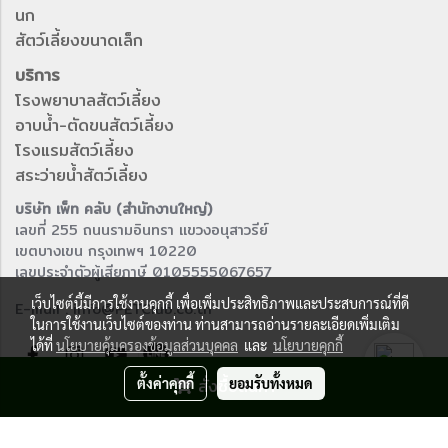
นก
สัตว์เลี้ยงขนาดเล็ก
บริการ
โรงพยาบาลสัตว์เลี้ยง
อาบน้ำ-ตัดขนสัตว์เลี้ยง
โรงแรมสัตว์เลี้ยง
สระว่ายน้ำสัตว์เลี้ยง
บริษัท เพ็ท คลับ (สำนักงานใหญ่)
เลขที่ 255 ถนนรามอินทรา แขวงอนุสาวรีย์
เขตบางเขน กรุงเทพฯ 10220
เลขประจำตัวผู้เสียภาษี 0105555067657
เว็บไซต์นี้มีการใช้งานคุกกี้ เพื่อเพิ่มประสิทธิภาพและประสบการณ์ที่ดี
E-mail : info@PETClub.co.th
ในการใช้งานเว็บไซต์ของท่าน ท่านสามารถอ่านรายละเอียดเพิ่มเติม
ได้ที่
นโยบายคุ้มครองข้อมูลส่วนบุคคล
และ
นโยบายคุกกี้
ตั้งค่าคุกกี้
สั่งซื้อสินค้า
ยอมรับทั้งหมด