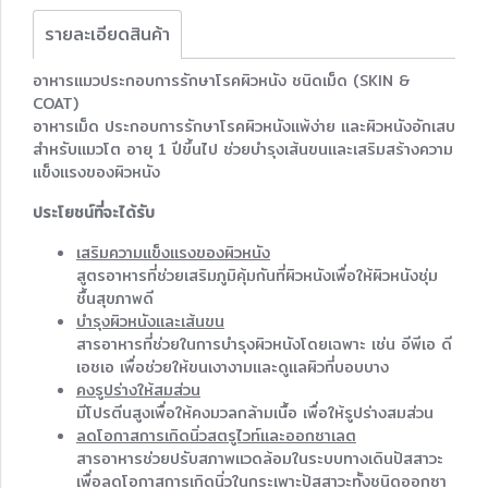
รายละเอียดสินค้า
อาหารแมวประกอบการรักษาโรคผิวหนัง ชนิดเม็ด (SKIN &
COAT)
อาหารเม็ด ประกอบการรักษาโรคผิวหนังแพ้ง่าย และผิวหนังอักเสบ
สำหรับแมวโต อายุ 1 ปีขึ้นไป ช่วยบำรุงเส้นขนและเสริมสร้างความ
แข็งแรงของผิวหนัง
ประโยชน์ที่จะได้รับ
เสริมความแข็งแรงของผิวหนัง
สูตรอาหารที่ช่วยเสริมภูมิคุ้มกันที่ผิวหนังเพื่อให้ผิวหนังชุ่ม
ชื้นสุขภาพดี
บำรุงผิวหนังและเส้นขน
สารอาหารที่ช่วยในการบำรุงผิวหนังโดยเฉพาะ เช่น อีพีเอ ดี
เอชเอ เพื่อช่วยให้ขนเงางามและดูแลผิวที่บอบบาง
คงรูปร่างให้สมส่วน
มีโปรตีนสูงเพื่อให้คงมวลกล้ามเนื้อ เพื่อให้รูปร่างสมส่วน
ลดโอกาสการเกิดนิ่วสตรูไวท์และออกซาเลต
สารอาหารช่วยปรับสภาพแวดล้อมในระบบทางเดินปัสสาวะ
เพื่อลดโอกาสการเกิดนิ่วในกระเพาะปัสสาวะทั้งชนิดออกซา