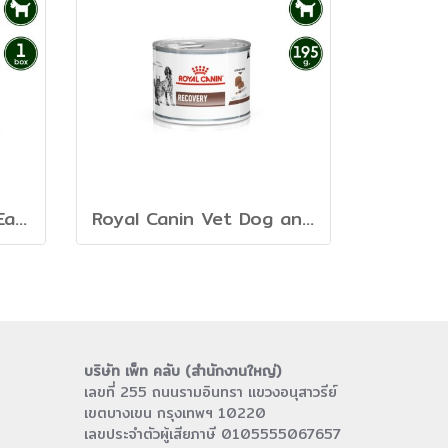
Royal Canin Vet Dog Early Renal - อาหารเปียกสุนัขสูตรดูแลไต ระยะแรก
Royal Canin Vet Dog and Cat Recovery - อาหารเปียกสุนัขและแมวสูตรพักฟื้น
บริษัท เพ็ท คลับ (สำนักงานใหญ่)
เลขที่ 255 ถนนรามอินทรา แขวงอนุสาวรีย์
เขตบางเขน กรุงเทพฯ 10220
เลขประจำตัวผู้เสียภาษี 0105555067657