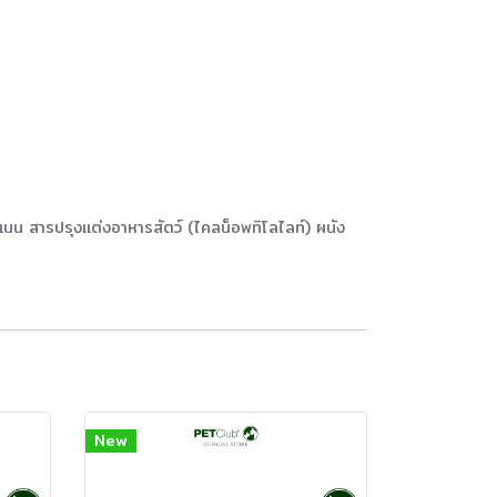
จีแนน สารปรุงแต่งอาหารสัตว์ (ไคลน็อพทิโลไลท์) ผนัง
New