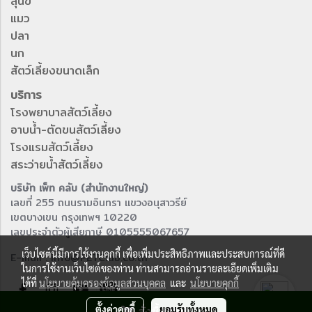
สุนัข
แมว
ปลา
นก
สัตว์เลี้ยงขนาดเล็ก
บริการ
โรงพยาบาลสัตว์เลี้ยง
อาบน้ำ-ตัดขนสัตว์เลี้ยง
โรงแรมสัตว์เลี้ยง
สระว่ายน้ำสัตว์เลี้ยง
บริษัท เพ็ท คลับ (สำนักงานใหญ่)
เลขที่ 255 ถนนรามอินทรา แขวงอนุสาวรีย์
เขตบางเขน กรุงเทพฯ 10220
เลขประจำตัวผู้เสียภาษี 0105555067657
เว็บไซต์นี้มีการใช้งานคุกกี้ เพื่อเพิ่มประสิทธิภาพและประสบการณ์ที่ดี
E-mail : info@PETClub.co.th
ในการใช้งานเว็บไซต์ของท่าน ท่านสามารถอ่านรายละเอียดเพิ่มเติม
ได้ที่
นโยบายคุ้มครองข้อมูลส่วนบุคคล
และ
นโยบายคุกกี้
ตั้งค่าคุกกี้
สั่งซื้อสินค้า
ยอมรับทั้งหมด