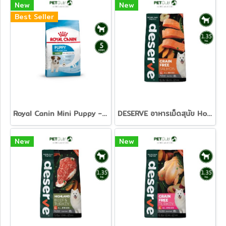
New
New
Best Seller
Royal Canin Mini Puppy - ลูกสุนัข พันธุ์เล็ก 5 ขนาด [800g. 2kg. 4kg. 8kg. 15kg.]
DESERVE อาหารเม็ดสุนัข Holistic Grain Free สูตร Salmon บำรุงขนสวย ลดอาการแพ้ ปราศจากธัญพืช [1.35kg]
New
New