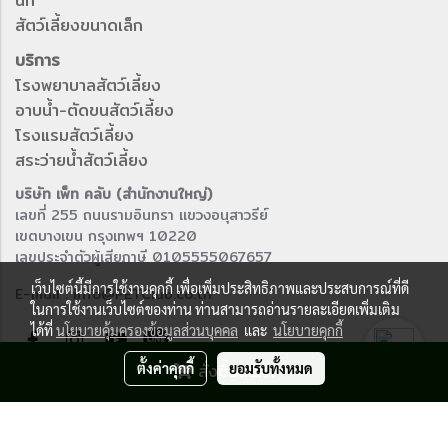
นก
สัตว์เลี้ยงขนาดเล็ก
บริการ
โรงพยาบาลสัตว์เลี้ยง
อาบน้ำ-ตัดขนสัตว์เลี้ยง
โรงแรมสัตว์เลี้ยง
สระว่ายน้ำสัตว์เลี้ยง
บริษัท เพ็ท คลับ (สำนักงานใหญ่)
เลขที่ 255 ถนนรามอินทรา แขวงอนุสาวรีย์
เขตบางเขน กรุงเทพฯ 10220
เลขประจำตัวผู้เสียภาษี 0105555067657
เว็บไซต์นี้มีการใช้งานคุกกี้ เพื่อเพิ่มประสิทธิภาพและประสบการณ์ที่ดี
E-mail : info@PETClub.co.th
ในการใช้งานเว็บไซต์ของท่าน ท่านสามารถอ่านรายละเอียดเพิ่มเติม
ได้ที่
นโยบายคุ้มครองข้อมูลส่วนบุคคล
และ
นโยบายคุกกี้
ตั้งค่าคุกกี้
สั่งซื้อสินค้า
ยอมรับทั้งหมด
© Copyright 2016 All right reserved.