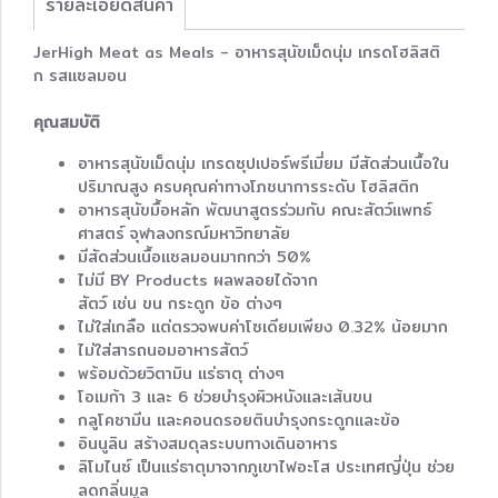
รายละเอียดสินค้า
JerHigh Meat as Meals - อาหารสุนัขเม็ดนุ่ม เกรดโฮลิสติ
ก รสแซลมอน
คุณสมบัติ
อาหารสุนัขเม็ดนุ่ม เกรดซุปเปอร์พรีเมี่ยม มีสัดส่วนเนื้อใน
ปริมาณสูง ครบคุณค่าทางโภชนาการระดับ โฮลิสติก
อาหารสุนัขมื้อหลัก พัฒนาสูตรร่วมกับ คณะสัตว์แพทธ์
ศาสตร์ จุฬาลงกรณ์มหาวิทยาลัย
มีสัดส่วนเนื้อแซลมอนมากกว่า 50%
ไม่มี BY Products ผลพลอยได้จาก
สัตว์ เช่น ขน กระดูก ข้อ ต่างๆ
ไม่ใส่เกลือ แต่ตรวจพบค่าโซเดียมเพียง 0.32% น้อยมาก
ไม่ใส่สารถนอมอาหารสัตว์
พร้อมด้วยวิตามิน แร่ธาตุ ต่างๆ
โอเมก้า 3 และ 6 ช่วยบำรุงผิวหนังและเส้นขน
กลูโคซามีน และคอนดรอยตินบำรุงกระดูกและข้อ
อินนูลิน สร้างสมดุลระบบทางเดินอาหาร
ลิโมไนซ์ เป็นแร่ธาตุมาจากภูเขาไฟอะโส ประเทศญี่ปุ่น ช่วย
ลดกลิ่นมูล