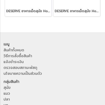
DESERVE อาหารเม็ดสุนัข Holistic Grain Free สูตร Beef & Turkey อร่อย จัดเต็ม เสริมสร้างกล้ามเนื้อ [1.35kg.]
DESERVE อาหารเม็ดสุนัข Holistic Grain Free สูตร Turkey ควบคุมน้ำหนัก พร้อมสารอาหารครบถ้วน [1.35kg.]
เมนู
สินค้าทั้งหมด
วิธีการสั่งซื้อสินค้า
แจ้งชำระเงิน
ตรวจสอบสถานะพัสดุ
นโยบายความเป็นส่วนตัว
กลุ่มสินค้า
สุนัข
แมว
ปลา