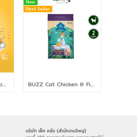
New
Best Seller
Natural Kitty Superfood Creamy Treats - ขนมครีมแมวเลีย รส ทูน่าและเมล็ดเจีย
BUZZ Cat Chicken & Fish - อาหารลูกแมวและแมวโต สูตรไก่และปลา
บริษัท เพ็ท คลับ (สำนักงานใหญ่)