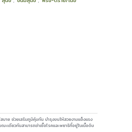
สุนัข
ขนมสุนัข
ฟรีซ-ดราย/เนื้อ
,
,
,
ม่สบาย ช่วยเสริมภูมิคุ้มกัน บำรุงขนให้สวยงามแข็งแรง
ขณะเดียวกันสามารถฆ่าเชื้อโรคและพยาธิที่อยู่ในเนื้อดิบ