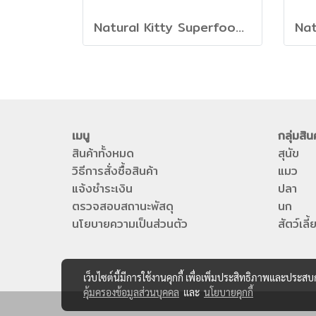
Natural Kitty Superfood Creamy Treats - ขนมครีมแมวเลีย รส ทูน่าและเมล็ดเจีย
เมนู
กลุ่มสิน
สินค้าทั้งหมด
สุนัข
วิธีการสั่งซื้อสินค้า
แมว
แจ้งชำระเงิน
ปลา
ตรวจสอบสถานะพัสดุ
นก
นโยบายความเป็นส่วนตัว
สัตว์เล
เว็บไซต์นี้มีการใช้งานคุกกี้ เพื่อเพิ่มประสิทธิภาพและประส
คุ้มครองข้อมูลส่วนบุคคล
และ
นโยบายคุกกี้