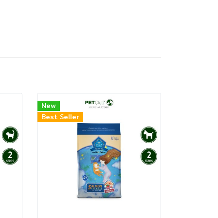
New
Best Seller