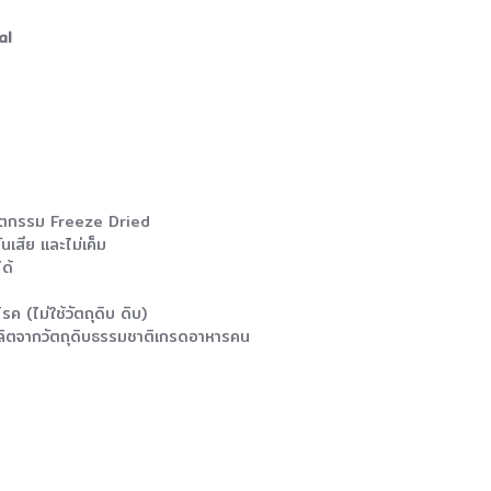
al
วัตกรรม Freeze Dried
สีย และไม่เค็ม
ด้
ค (ไม่ใช้วัตถุดิบ ดิบ)
ตจากวัตถุดิบธรรมชาติเกรดอาหารคน