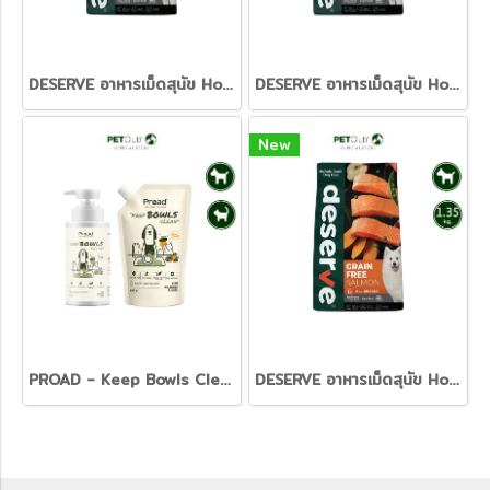
DESERVE อาหารเม็ดสุนัข Holistic Grain Free สูตร Turkey ควบคุมน้ำหนัก พร้อมสารอาหารครบถ้วน [1.35kg.]
DESERVE อาหารเม็ดสุนัข Holistic Grain Free สูตร Beef & Turkey อร่อย จัดเต็ม เสริมสร้างกล้ามเนื้อ [1.35kg.]
New
PROAD - Keep Bowls Clean - น้ำยาล้างจาน และภาชนะสัตว์เลี้ยง
DESERVE อาหารเม็ดสุนัข Holistic Grain Free สูตร Salmon บำรุงขนสวย ลดอาการแพ้ ปราศจากธัญพืช [1.35kg]