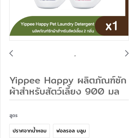
Yippee Happy ผลิตภัณฑ์ซัก
ผ้าสำหรับสัตว์เลี้ยง 900 มล
สูตร
ปราศจากน้ำหอม
ฟอลรอล บลูม