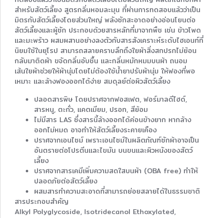
สำหรับสัตว์เลี้ยง สูตรกลิ่นหอมละมุน ที่ผ่านการทดสอบแล้วว่าเป็น
มิตรกับสัตว์เลี้ยงโดยส่วนใหญ่ พลังซักสะอาดอย่างอ่อนโยนต่อ
สัตว์เลี้ยงและผู้ซัก ประกอบด้วยสารหลักที่มาจากพืช เช่น ข้าวโพด
และมะพร้าว ผสมผสานอย่างลงตัวกับสารสังเคราะห์ระดับไฮเอนท์ที่
นิยมใช้ในยุโรป สามารถสลายคราบลึกถึงใยผ้าสิ่งสกปรกไม่ย้อน
กลับมาติดผ้า ขจัดกลิ่นอับชื้น และกลิ่นหมักหมมบนผ้า ถนอม
เส้นใยผ้าช่วยให้ผ้านุ่มโดยไม่ต้องใช้น้ำยาปรับผ้านุ่ม ให้ฟองที่พอ
เหมาะ และล้างฟองออกได้ง่าย สมดุลย์ต่อผิวสัตว์เลี้ยง
ปลอดสารพิษ โดยปราศจากฟอสเฟต, ฟอร์มาลดีไฮด์,
สารหนู, ตะกั่ว, แคตเมียม, ปรอท, สีย้อม
ไม่มีสาร LAS ซึ่งสารนี้ล้างออกได้ค่อนข้างยาก หากล้าง
ออกไม่หมด อาจทำให้สัตว์เลี้ยงระคายเคือง
ปราศจากเอนไซม์ เพราะเอนไซม์ในผลิตภัณฑ์ซักผ้าอาจเป็น
อันตรายต่อโปรตีนและไขมัน บนขนและผิวหนังของสัตว์
เลี้ยง
ปราศจากสารเคมีเพิ่มความสดใสบนผ้า (OBA free) ทำให้
ปลอดภัยต่อสัตว์เลี้ยง
ผสมสารทำความสะอาดที่สามารถย่อยสลายได้ในธรรมชาติ
สารประกอบสำคัญ
Alkyl Polyglycoside, Isotridecanol Ethoxylated,