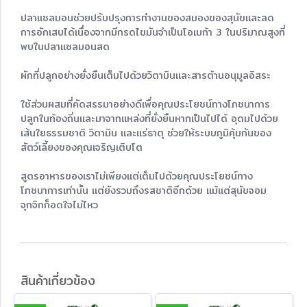
ปลาแซลมอนช่วยปรับปรุงการทำงานของสมองของสุนัขและลด
การอักเสบได้เนื่องจากมีกรดไขมันจำเป็นโอเมก้า 3 ในปริมาณสูงที่
พบในปลาแซลมอนสด
ผักที่ปลูกอย่างยั่งยืนเต็มไปด้วยวิตามินและสารต้านอนุมูลอิสระ
ใช้ส่วนผสมที่คัดสรรมาอย่างดีเพื่อคุณประโยชน์ทางโภชนาการ
ปลูกในท้องถิ่นและมาจากแหล่งที่ยั่งยืนหากเป็นไปได้ อุดมไปด้วย
เส้นใยธรรมชาติ วิตามิน และแร่ธาตุ ช่วยให้ระบบภูมิคุ้มกันของ
สัตว์เลี้ยงของคุณเจริญเติบโต
สูตรอาหารของเราไม่เพียงแต่เต็มไปด้วยคุณประโยชน์ทาง
โภชนาการเท่านั้น แต่ยังรวมถึงรสชาติอีกด้วย แม้แต่สุนัขจอม
จุกจิกก็อดใจไม่ไหว
สินค้าเกี่ยวข้อง