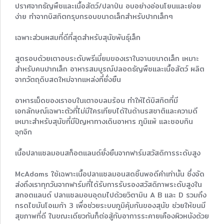
ปราศจากธัญพืชและเนื้อสัตว์/ปลาป่น อบอย่างอ่อนโยนและย่อย
ง่าย ทำจากบิสกิตกรุบกรอบขนาดเล็กสำหรับปากเล็กๆ
เฉพาะส่วนผสมที่ดีที่สุดสำหรับสุนัขพันธุ์เล็ก
สูตรอบด้วยเตาอบระดับพรีเมี่ยมของเราในจานขนาดเล็ก เหมาะ
สำหรับคนปากเล็ก อาหารสมบูรณ์ปลอดธัญพืชและเนื้อสัตว์ ผลิต
จากวัตถุดิบสดใหม่จากแหล่งที่ยั่งยืน
อาหารเม็ดของเราอบในเตาอบลมร้อน ทำให้ได้บิสกิตที่มี
เอกลักษณ์เฉพาะตัวที่ไม่มีใครเทียบได้ในด้านรสชาติและความดี
เหมาะสำหรับสุนัขที่มีปัญหาทางเดินอาหาร ภูมิแพ้ และชอบกิน
จุกจิก
เนื้อปลาแซลมอนสก็อตแลนด์ยั่งยืนจากฟาร์มสวัสดิการระดับสูง
McAdams ใช้เฉพาะเนื้อปลาแซลมอนสดชิ้นพอดีคำเท่านั้น ซึ่งจัด
ส่งถึงเราทุกวันจากฟาร์มที่ได้รับการรับรองสวัสดิภาพระดับสูงใน
สกอตแลนด์ ปลาแซลมอนอุดมไปด้วยวิตามิน A B และ D รวมถึง
กรดไขมันโอเมก้า 3 เพื่อช่วยระบบภูมิคุ้มกันของสุนัข ช่วยให้ขนมี
สุขภาพที่ดี ในขณะเดียวกันก็ต่อสู้กับอาการระคายเคืองผิวหนังด้วย