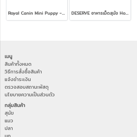
Royal Canin Mini Puppy - ลูกสุนัข พันธุ์เล็ก 5 ขนาด [800g. 2kg. 4kg. 8kg. 15kg.]
DESERVE อาหารเม็ดสุนัข Holistic Grain Free สูตร Salmon บำรุงขนสวย ลดอาการแพ้ ปราศจากธัญพืช [1.35kg]
เมนู
สินค้าทั้งหมด
วิธีการสั่งซื้อสินค้า
แจ้งชำระเงิน
ตรวจสอบสถานะพัสดุ
นโยบายความเป็นส่วนตัว
กลุ่มสินค้า
สุนัข
แมว
ปลา
นก