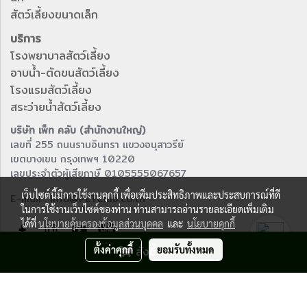
สัตว์เลี้ยงขนาดเล็ก
บริการ
โรงพยาบาลสัตว์เลี้ยง
อาบน้ำ-ตัดขนสัตว์เลี้ยง
โรงแรมสัตว์เลี้ยง
สระว่ายน้ำสัตว์เลี้ยง
บริษัท เพ็ท คลับ (สำนักงานใหญ่)
เลขที่ 255 ถนนรามอินทรา แขวงอนุสาวรีย์
เขตบางเขน กรุงเทพฯ 10220
เลขประจำตัวผู้เสียภาษี 0105555067657
เว็บไซต์นี้มีการใช้งานคุกกี้ เพื่อเพิ่มประสิทธิภาพและประสบการณ์ที่ดี
E-mail : info@PETClub.co.th
ในการใช้งานเว็บไซต์ของท่าน ท่านสามารถอ่านรายละเอียดเพิ่มเติม
ได้ที่
นโยบายคุ้มครองข้อมูลส่วนบุคคล
และ
นโยบายคุกกี้
ตั้งค่าคุกกี้
สั่งซื้อสินค้า
ยอมรับทั้งหมด
© Copyright 2016 All right reserved.