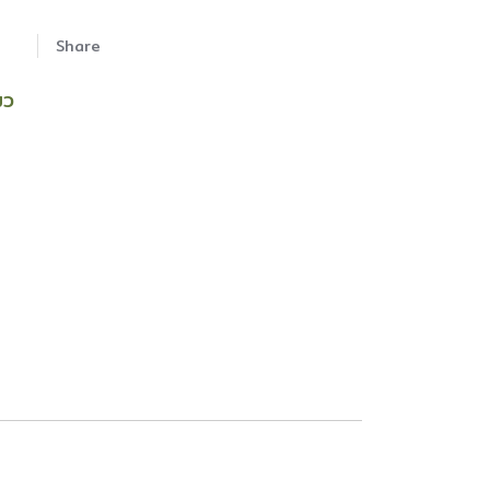
Share
มว