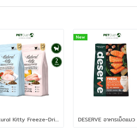
New
Natural Kitty Freeze-Dried with Dry Food for Cat - อาหารเม็ดแมวผสมฟรีซดราย