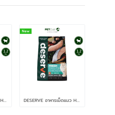
New
DESERVE อาหารเม็ดแมว Holistic Grain Free สูตร
DESERVE อาหารเม็ดแมว Holistic Grain Free สูตร Fresh & Chicken บำรุงสมองและหัวใจ [1.2kg]