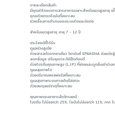
รายละเอียดสินค้า
มีคุณค่าโภชนาการสารอาหารเฉพาะสำหรับแมวสูงอายุ เ
อุดมด้วยกรดไขมันที่เหมาะสม
ช่วยเรื่องการทำงานของระบบไตและข้อต่อ
สำหรับแมวสูงอายุ อายุ 7 - 12 ปี
ประโยชน์ที่ได้รับ
ดูแลช่วงสูงวัย
ด้วยสารสกัดจากชาเขียว วิตามินซี EPA&DHA ช่วยต่อสู้
ลดกลิ่นมูล ปรับอุจจาระให้เป็นก้อนดี
ด้วยโปรตีนคุณภาพสูง (L.I.P.) ที่ย่อยและดูดซึมเข้าร่างก
ดูแลสุขภาพไต
ด้วยปริมาณฟอสฟอรัสที่เหมาะสม
ดูแลสุขภาพระบบทางเดินปัสสาวะ
ด้วยสมดุลแร่ธาตุที่เหมาะสม
คุณภาพของอาหารสัตว์ทางเคมี :
โปรตีน ไม่น้อยกว่า 25%, ไขมันไม่น้อยกว่า 11%, กาก ไม