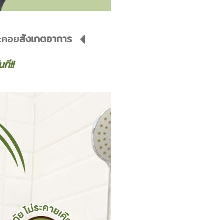
ะคอย
สังเกตอาการ
ที!!