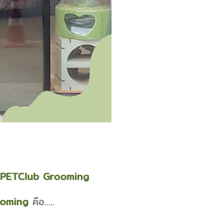
PETClub Grooming
ooming
คือ.....