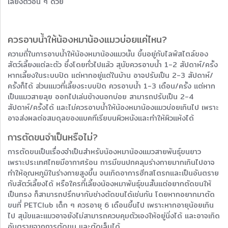
เลี้ยงตัวอื่น ๆ ด้วย
ควรอาบน้ำให้น้องหมาน้องแมวบ่อยแค่ไหน?
ความถี่ในการอาบน้ำให้น้องหมาน้องแมวนั้น ขึ้นอยู่กับไลฟ์สไตล์ของ
สัตว์เลี้ยงแต่ละตัว ซึ่งโดยทั่วไปแล้ว สุนัขควรอาบน้ำ 1-2 สัปดาห์/ครั้ง
หากเลี้ยงในระบบปิด แต่หากอยู่แต่ในบ้าน อาจปรับเป็น 2-3 สัปดาห์/
ครั้งก็ได้ ส่วนแมวที่เลี้ยงระบบปิด ควรอาบน้ำ 1-3 เดือน/ครั้ง แต่หาก
เป็นแมวสายลุย ออกไปเล่นข้างนอกบ่อย สามารถปรับเป็น 2-4
สัปดาห์/ครั้งได้ และไม่ควรอาบน้ำให้น้องหมาน้องแมวบ่อยเกินไป เพราะ
อาจส่งผลต่อสมดุลของแบคทีเรียบนผิวหนังและทำให้ผิวแห้งได้
การตัดขนจำเป็นหรือไม่?
การตัดขนเป็นเรื่องจำเป็นสำหรับน้องหมาน้องแมวสายพันธุ์ขนยาว
เพราะประเทศไทยมีอากาศร้อน การมีขนปกคลุมร่างกายมากเกินไปอาจ
ทำให้อุณหภูมิในร่างกายสูงขึ้น จนเกิดอาการฮีทสโตรกและเป็นอันตราย
กับสัตว์เลี้ยงได้ หรือใครที่เลี้ยงน้องหมาพันธุ์ขนสั้นแต่อยากตัดขนให้
เป็นทรง ก็สามารถปรึกษากับช่างตัดขนได้เช่นกัน โดยหากอยากมาตัด
ขนที่ PETClub เด็ก ๆ ควรอายุ 6 เดือนขึ้นไป เพราะหากอายุน้อยเกิน
ไป สุนัขและแมวอาจยังไม่สามารถควบคุมตัวเองให้อยู่นิ่งได้ และอาจเกิด
อันตรายจากการตัดขน และตัดเล็บได้