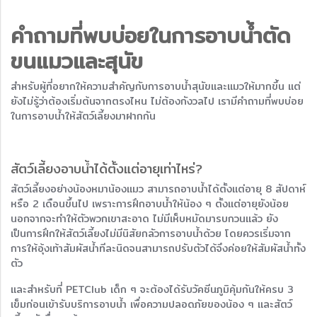
คำถามที่พบบ่อยในการ
อาบน้ำตัด
ขนแมว
และสุนัข
สำหรับผู้ที่อยากให้ความสำคัญกับการอาบน้ำสุนัขและแมวให้มากขึ้น แต่
ยังไม่รู้ว่าต้องเริ่มต้นจากตรงไหน ไม่ต้องกังวลไป เรามีคำถามที่พบบ่อย
ในการอาบน้ำให้สัตว์เลี้ยงมาฝากกัน
สัตว์เลี้ยงอาบน้ำได้ตั้งแต่อายุเท่าไหร่?
สัตว์เลี้ยงอย่างน้องหมาน้องแมว สามารถอาบน้ำได้ตั้งแต่อายุ 8 สัปดาห์
หรือ 2 เดือนขึ้นไป เพราะการฝึกอาบน้ำให้น้อง ๆ ตั้งแต่อายุยังน้อย
นอกจากจะทำให้ตัวพวกเขาสะอาด ไม่มีเห็บหมัดมารบกวนแล้ว ยัง
เป็นการฝึกให้สัตว์เลี้ยงไม่มีนิสัยกลัวการอาบน้ำด้วย โดยควรเริ่มจาก
การให้อุ้งเท้าสัมผัสน้ำทีละนิดจนสามารถปรับตัวได้จึงค่อยให้สัมผัสน้ำทั้ง
ตัว
และสำหรับที่ PETClub เด็ก ๆ จะต้องได้รับวัคซีนภูมิคุ้มกันให้ครบ 3
เข็มก่อนเข้ารับบริการอาบน้ำ เพื่อความปลอดภัยของน้อง ๆ และสัตว์