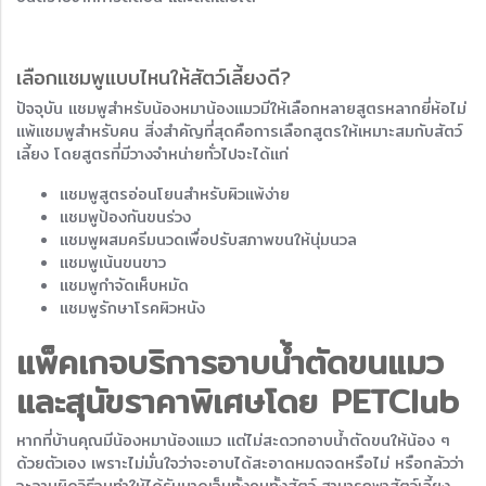
เลือกแชมพูแบบไหนให้สัตว์เลี้ยงดี?
ปัจจุบัน แชมพูสำหรับน้องหมาน้องแมวมีให้เลือกหลายสูตรหลากยี่ห้อไม่
แพ้แชมพูสำหรับคน สิ่งสำคัญที่สุดคือการเลือกสูตรให้เหมาะสมกับสัตว์
เลี้ยง โดยสูตรที่มีวางจำหน่ายทั่วไปจะได้แก่
แชมพูสูตรอ่อนโยนสำหรับผิวแพ้ง่าย
แชมพูป้องกันขนร่วง
แชมพูผสมครีมนวดเพื่อปรับสภาพขนให้นุ่มนวล
แชมพูเน้นขนขาว
แชมพูกำจัดเห็บหมัด
แชมพูรักษาโรคผิวหนัง
แพ็คเกจบริการ
อาบน้ำตัดขนแมว
และสุนัข
ราคา
พิเศษโดย PETClub
หากที่บ้านคุณมีน้องหมาน้องแมว แต่ไม่สะดวกอาบน้ำตัดขนให้น้อง ๆ
ด้วยตัวเอง เพราะไม่มั่นใจว่าจะอาบได้สะอาดหมดจดหรือไม่ หรือกลัวว่า