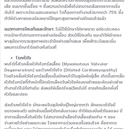
และขับของเสียได้ดีเท่าเดิม ส่งผลให้ร่างกายของสุนัขเกิดการสะสมของ
เสีย จนมากขึ้นเรื่อย ๆ ซึ่งความน่ากลัวคือไม่สามารถสังเกตอาการเริ่ม
ต้นได้ เพราะกว่าจะแสดงออกมา ไตก็ลดการทำงานไปมากกว่า 75% ซึ่ง
ทำให้ร่างกายของน้องหมามีปัญหาสุขภาพอย่างชัดเจนไปแล้ว
แนวทางการป้องกันและรักษา:
ไม่มีวิธีรักษาให้หายขาด แต่จะประคอง
การรักษาไปตามอาการอย่างต่อเนื่อง ส่วนวิธีป้องกัน แนะนำให้เจ้าของ
พาสุนัขมาตรวจสุขภาพประจำปีอย่างสม่ำเสมอ เพื่อเฝ้าระวังและเริ่ม
แผนการรักษาได้อย่างทันท่วงที
โรคหัวใจ
พบได้ทั้งโรคลิ้นหัวใจไมทรัลเสื่อม (Myxomatous Valvular
Degeneration) และโรคหัวใจโต (Dilated Cardiomyopathy)
โดยโรคลิ้นหัวใจไมทรัลเสื่อมนั้นมักพบได้ในสุนัขพันธุ์เล็ก เกิดขึ้นจากลิ้น
หัวใจไมทรัลที่ทำหน้าที่ปิดเปิดเลือดในหัวใจห้องบนซ้ายและห้องล่างซ้าย
ทำงานได้ไม่ดีเท่าเดิม ส่งผลให้เลือดไหลเวียนไม่ดี อาจเกิดเลือดคั่งที่
หัวใจและปอด
ส่วนโรคหัวใจโต มักจะพบในสุนัขพันธุ์ใหญ่มากกว่า ลักษณะหัวใจมี
ขนาดพองตัว แต่กล้ามเนื้อหัวใจกลับบางลง ทำให้แรงบีบหัวใจลดลง มี
อาการเลือดคั่งในหัวใจ ไม่สามารถนำเลือดไปเลี้ยงส่วนต่าง ๆ ของ
ร่างกายได้อย่างเหมาะสม โดยอาการร่วมของทั้งสองโรค คืออาการ
เหนื่อยง่าย หอบ ไม่สามารถออกกำลังหรือทำกิจกรรมหนัก ๆ ได้ เพราะ