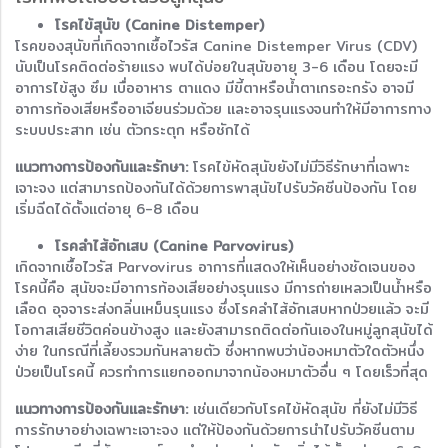
โรคไข้สุนัข (Canine Distemper)
โรคของสุนัขที่เกิดจากเชื้อไวรัส Canine Distemper Virus (CDV)
นับเป็นโรคติดต่อร้ายแรง พบได้บ่อยในสุนัขอายุ 3-6 เดือน โดยจะมี
อาการไข้สูง ซึม เบื่ออาหาร ตาแดง มีขี้ตาหรือน้ำตาเกรอะกรัง อาจมี
อาการท้องเสียหรืออาเจียนร่วมด้วย และอาจรุนแรงจนทำให้มีอาการทาง
ระบบประสาท เช่น ตัวกระตุก หรือชักได้
แนวทางการป้องกันและรักษา:
โรคไข้หัดสุนัขยังไม่มีวิธีรักษาที่เฉพาะ
เจาะจง แต่สามารถป้องกันได้ด้วยการพาสุนัขไปรับวัคซีนป้องกัน โดย
เริ่มฉีดได้ตั้งแต่อายุ 6-8 เดือน
โรคลำไส้อักเสบ (Canine Parvovirus)
เกิดจากเชื้อไวรัส Parvovirus อาการที่แสดงให้เห็นอย่างชัดเจนของ
โรคนี้คือ สุนัขจะมีอาการท้องเสียอย่างรุนแรง มีการถ่ายเหลวเป็นน้ำหรือ
เลือด อุจจาระส่งกลิ่นเหม็นรุนแรง ซึ่งโรคลำไส้อักเสบหากป่วยแล้ว จะมี
โอกาสเสียชีวิตค่อนข้างสูง และยังสามารถติดต่อกันเองในหมู่ลูกสุนัขได้
ง่าย ในกรณีที่เลี้ยงรวมกันหลายตัว ซึ่งหากพบว่าน้องหมาตัวใดตัวหนึ่ง
ป่วยเป็นโรคนี้ ควรทำการแยกออกมาจากน้องหมาตัวอื่น ๆ โดยเร็วที่สุด
แนวทางการป้องกันและรักษา:
เช่นเดียวกับโรคไข้หัดสุนัข ที่ยังไม่มีวิธี
การรักษาอย่างเฉพาะเจาะจง แต่ให้ป้องกันด้วยการนำไปรับวัคซีนตาม