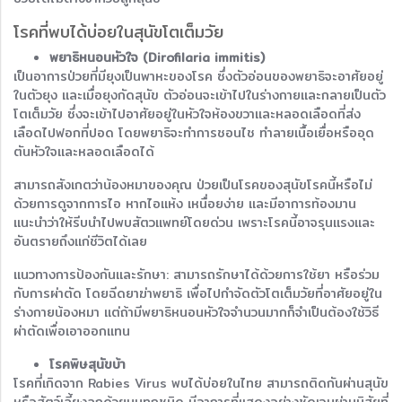
โรคที่พบได้บ่อยในสุนัขโตเต็มวัย
พยาธิหนอนหัวใจ (Dirofilaria immitis)
เป็นอาการป่วยที่มียุงเป็นพาหะของโรค ซึ่งตัวอ่อนของพยาธิจะอาศัยอยู่
ในตัวยุง และเมื่อยุงกัดสุนัข ตัวอ่อนจะเข้าไปในร่างกายและกลายเป็นตัว
โตเต็มวัย ซึ่งจะเข้าไปอาศัยอยู่ในหัวใจห้องขวาและหลอดเลือดที่ส่ง
เลือดไปฟอกที่ปอด โดยพยาธิจะทำการชอนไช ทำลายเนื้อเยื่อหรืออุด
ตันหัวใจและหลอดเลือดได้
สามารถสังเกตว่าน้องหมาของคุณ ป่วยเป็นโรคของสุนัขโรคนี้หรือไม่
ด้วยการดูจากการไอ หากไอแห้ง เหนื่อยง่าย และมีอาการท้องมาน
แนะนำว่าให้รีบนำไปพบสัตวแพทย์โดยด่วน เพราะโรคนี้อาจรุนแรงและ
อันตรายถึงแก่ชีวิตได้เลย
แนวทางการป้องกันและรักษา: สามารถรักษาได้ด้วยการใช้ยา หรือร่วม
กับการผ่าตัด โดยฉีดยาฆ่าพยาธิ เพื่อไปกำจัดตัวโตเต็มวัยที่อาศัยอยู่ใน
ร่างกายน้องหมา แต่ถ้ามีพยาธิหนอนหัวใจจำนวนมากก็จำเป็นต้องใช้วิธี
ผ่าตัดเพื่อเอาออกแทน
โรคพิษสุนัขบ้า
โรคที่เกิดจาก Rabies Virus พบได้บ่อยในไทย สามารถติดกันผ่านสุนัข