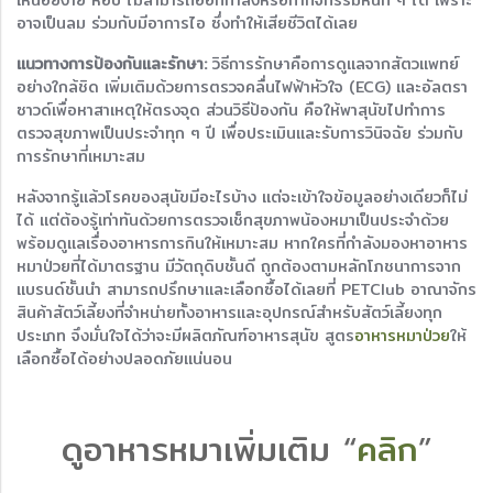
อาจเป็นลม ร่วมกับมีอาการไอ ซึ่งทำให้เสียชีวิตได้เลย
แนวทางการป้องกันและรักษา:
วิธีการรักษาคือการดูแลจากสัตวแพทย์
อย่างใกล้ชิด เพิ่มเติมด้วยการตรวจคลื่นไฟฟ้าหัวใจ (ECG) และอัลตรา
ซาวด์เพื่อหาสาเหตุให้ตรงจุด ส่วนวิธีป้องกัน คือให้พาสุนัขไปทำการ
ตรวจสุขภาพเป็นประจำทุก ๆ ปี เพื่อประเมินและรับการวินิจฉัย ร่วมกับ
การรักษาที่เหมาะสม
หลังจากรู้แล้วโรคของสุนัขมีอะไรบ้าง แต่จะเข้าใจข้อมูลอย่างเดียวก็ไม่
ได้ แต่ต้องรู้เท่าทันด้วยการตรวจเช็กสุขภาพน้องหมาเป็นประจำด้วย
พร้อมดูแลเรื่องอาหารการกินให้เหมาะสม หากใครที่กำลังมองหาอาหาร
หมาป่วยที่ได้มาตรฐาน มีวัตถุดิบชั้นดี ถูกต้องตามหลักโภชนาการจาก
แบรนด์ชั้นนำ สามารถปรึกษาและเลือกซื้อได้เลยที่ PETClub อาณาจักร
สินค้าสัตว์เลี้ยงที่จำหน่ายทั้งอาหารและอุปกรณ์สำหรับสัตว์เลี้ยงทุก
ประเภท จึงมั่นใจได้ว่าจะมีผลิตภัณฑ์อาหารสุนัข สูตร
อาหารหมาป่วย
ให้
เลือกซื้อได้อย่างปลอดภัยแน่นอน
ดูอาหารหมาเพิ่มเติม “
คลิก
”