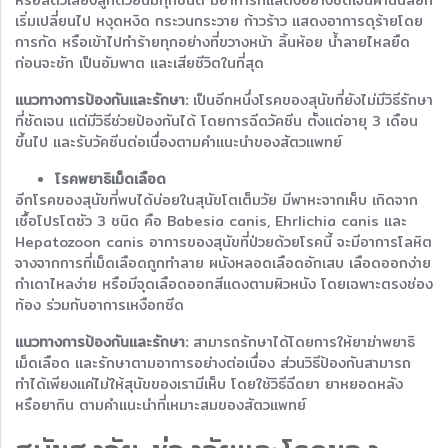
หรือสัตว์เลี้ยงลูกด้วยนมทุกชนิด มีอาการที่แสดงอย่างชัดเจนผ่านนิสัยที่
เริ่มเปลี่ยนไป หงุดหงิด กระวนกระวาย ก้าวร้าว แสดงอาการดุร้ายโดย
การกัด หรือเข้าไปทำร้ายทุกอย่างที่ขวางหน้า ลิ้นห้อย น้ำลายไหลยืด
ก่อนจะชัก เป็นอัมพาต และเสียชีวิตในที่สุด
แนวทางการป้องกันและรักษา:
เป็นอีกหนึ่งโรคของสุนัขที่ยังไม่มีวิธีรักษา
ที่ชัดเจน แต่มีวิธีช่วยป้องกันได้ โดยการฉีดวัคซีน ตั้งแต่อายุ 3 เดือน
ขึ้นไป และรับวัคซีนต่อเนื่องตามคำแนะนำของสัตวแพทย์
โรคพยาธิเม็ดเลือด
อีกโรคของสุนัขที่พบได้บ่อยในสุนัขโตเต็มวัย มีพาหะจากเห็บ เกิดจาก
เชื้อโปรโตซัว 3 ชนิด คือ Babesia canis, Ehrlichia canis และ
Hepatozoon canis อาการของสุนัขที่ป่วยด้วยโรคนี้ จะมีอาการโลหิต
จางจากการที่เม็ดเลือดถูกทำลาย ผนังหลอดเลือดอักเสบ เลือดออกง่าย
กำเดาไหลง่าย หรือมีจุดเลือดออกสีแดงตามผิวหนัง โดยเฉพาะตรงช่อง
ท้อง ร่วมกับอาการเหงือกซีด
แนวทางการป้องกันและรักษา:
สามารถรักษาได้โดยการให้ยาฆ่าพยาธิ
เม็ดเลือด และรักษาตามอาการอย่างต่อเนื่อง ส่วนวิธีป้องกันสามารถ
ทำได้เพียงแค่ไม่ให้สุนัขของเรามีเห็บ โดยใช้วิธีฉีดยา ยาหยอดหลัง
หรือยากิน ตามคำแนะนำที่เหมาะสมของสัตวแพทย์