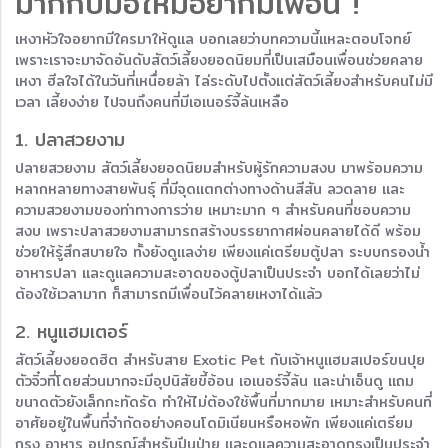
มากกับมือใหม่อยากมีเพื่อน !
เหงาหัวใจอยากมีใครมาให้ดูแล บอกเลยว่าบทความนี้แหละตอบโจทย์
เพราะเราจะมาจัดอันดับสัตว์เลี้ยงยอดนิยมที่เป็นเสมือนเพื่อนช่วยคลาย
เหงา ฮีลใจได้ในวันที่เหนื่อยล้า ไล่ระดับไปตั้งแต่สัตว์เลี้ยงสำหรับคนไม่มี
เวลา เลี้ยงง่าย ไปจนถึงคนที่มีเอเนอร์จี้ล้นเหลือ
1. ปลาสวยงาม
ปลายสวยงาม สัตว์เลี้ยงยอดนิยมสำหรับผู้รักความสงบ มาพร้อมความ
หลากหลายทางสายพันธุ์ ที่มีจุดแตกต่างทางด้านสีสัน ลวดลาย และ
ความสวยงามของท่าทางการว่าย เหมาะมาก ๆ สำหรับคนที่ชอบความ
สงบ เพราะปลาสวยงามสามารถสร้างบรรยากาศผ่อนคลายได้ดี พร้อม
ช่วยให้รู้สึกสบายใจ ทั้งยังดูแลง่าย เพียงแค่เตรียมตู้ปลา ระบบกรองน้ำ
อาหารปลา และดูแลความสะอาดของตู้ปลาเป็นประจำ บอกได้เลยว่าไม่
ต้องใช้เวลามาก ก็สามารถมีเพื่อนไว้คลายเหงาได้แล้ว
2. หนูแฮมเตอร์
สัตว์เลี้ยงยอดฮิต สำหรับสาย Exotic Pet กับเจ้าหนูแฮมสเปอร์ขนปุย
ตัวจิ๋วที่โดยส่วนมากจะมีอุปนิสัยขี้อ้อน เอเนอร์จี้ล้น และน่าเอ็นดู แถม
ขนาดตัวยังเล็กกะทัดรัด ทำให้ไม่ต้องใช้พื้นที่มากมาย เหมาะสำหรับคนที่
อาศัยอยู่ในพื้นที่จำกัดอย่างคอนโดมิเนียนหรือหอพัก เพียงแค่เตรียม
กรง อาหาร อุปกรณ์สำหรับปีนป่าย และดูแลความสะอาดกรงเป็นประจำ