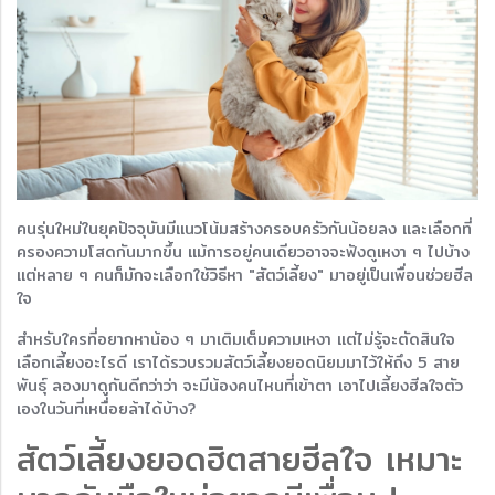
คนรุ่นใหม่ในยุคปัจจุบันมีแนวโน้มสร้างครอบครัวกันน้อยลง และเลือกที่
ครองความโสดกันมากขึ้น แม้การอยู่คนเดียวอาจจะฟังดูเหงา ๆ ไปบ้าง
แต่หลาย ๆ คนก็มักจะเลือกใช้วิธีหา "สัตว์เลี้ยง" มาอยู่เป็นเพื่อนช่วยฮีล
ใจ
สำหรับใครที่อยากหาน้อง ๆ มาเติมเต็มความเหงา แต่ไม่รู้จะตัดสินใจ
เลือกเลี้ยงอะไรดี เราได้รวบรวมสัตว์เลี้ยงยอดนิยมมาไว้ให้ถึง 5 สาย
พันธุ์ ลองมาดูกันดีกว่าว่า จะมีน้องคนไหนที่เข้าตา เอาไปเลี้ยงฮีลใจตัว
เองในวันที่เหนื่อยล้าได้บ้าง?
สัตว์เลี้ยงยอดฮิตสายฮีลใจ เหมาะ