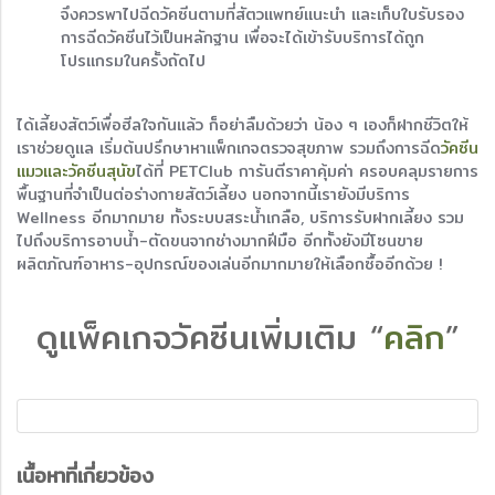
จึงควรพาไปฉีดวัคซีนตามที่สัตวแพทย์แนะนำ และเก็บใบรับรอง
การฉีดวัคซีนไว้เป็นหลักฐาน เพื่อจะได้เข้ารับบริการได้ถูก
โปรแกรมในครั้งถัดไป
ได้เลี้ยงสัตว์เพื่อฮีลใจกันแล้ว ก็อย่าลืมด้วยว่า น้อง ๆ เองก็ฝากชีวิตให้
เราช่วยดูแล เริ่มต้นปรึกษาหาแพ็กเกจตรวจสุขภาพ รวมถึงการฉีด
วัคซีน
แมวและวัคซีนสุนัข
ได้ที่ PETClub การันตีราคาคุ้มค่า ครอบคลุมรายการ
พื้นฐานที่จำเป็นต่อร่างกายสัตว์เลี้ยง นอกจากนี้เรายังมีบริการ
Wellness อีกมากมาย ทั้งระบบสระน้ำเกลือ, บริการรับฝากเลี้ยง รวม
ไปถึงบริการอาบน้ำ-ตัดขนจากช่างมากฝีมือ อีกทั้งยังมีโซนขาย
ผลิตภัณฑ์อาหาร-อุปกรณ์ของเล่นอีกมากมายให้เลือกซื้ออีกด้วย !
ดูแพ็คเกจวัคซีนเพิ่มเติม “
คลิก
”
เนื้อหาที่เกี่ยวข้อง