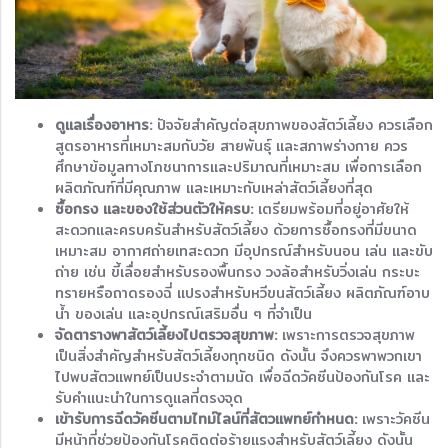
ดูแลเรื่องอาหาร:
ปัจจัยสำคัญต่อสุขภาพของสัตว์เลี้ยง ควรเลือก
สูตรอาหารที่เหมาะสมกับวัย สายพันธุ์ และสภาพร่างกาย ควร
ศึกษาข้อมูลทางโภชนาการและปริมาณที่เหมาะสม เพื่อการเลือก
ผลิตภัณฑ์ที่มีคุณภาพ และเหมาะกับเหล่าสัตว์เลี้ยงที่สุด
ซื้อกรง และของใช้ส่วนตัวให้ครบ:
เตรียมพร้อมที่อยู่อาศัยให้
สะดวกและครบครันสำหรับสัตว์เลี้ยง ด้วยการซื้อกรงที่มีขนาด
เหมาะสม อากาศถ่ายเทสะดวก มีอุปกรณ์สำหรับนอน เล่น และขับ
ถ่าย เช่น ขี้เลื่อยสำหรับรองพื้นกรง วงล้อสำหรับวิ่งเล่น กระบะ
ทรายหรือถาดรองฉี่ แปรงสำหรับหวีขนสัตว์เลี้ยง ผลิตภัณฑ์อาบ
น้ำ ของเล่น และอุปกรณ์เสริมอื่น ๆ ที่จำเป็น
จัดตารางพาสัตว์เลี้ยงไปตรวจสุขภาพ:
เพราะการตรวจสุขภาพ
เป็นสิ่งสำคัญสำหรับสัตว์เลี้ยงทุกชนิด ดังนั้น จึงควรพาพวกเขา
ไปพบสัตวแพทย์เป็นประจำตามนัด เพื่อฉีดวัคซีนป้องกันโรค และ
รับคำแนะนำในการดูแลที่ตรงจุด
เข้ารับการฉีดวัคซีนตามไทม์ไลน์ที่สัตวแพทย์กำหนด:
เพราะวัคซีน
มีหน้าที่ช่วยป้องกันโรคติดต่อร้ายแรงสำหรับสัตว์เลี้ยง ดังนั้น