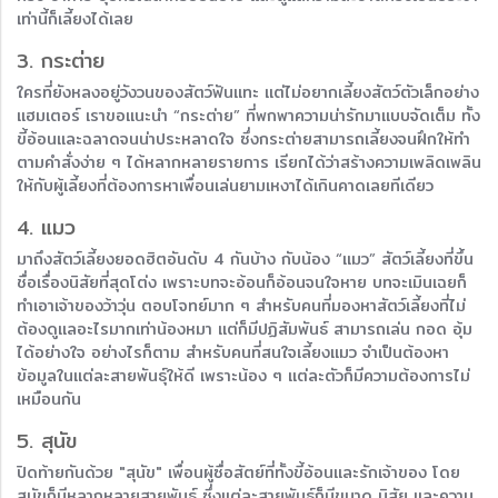
เท่านี้ก็เลี้ยงได้เลย
3. กระต่าย
ใครที่ยังหลงอยู่วังวนของสัตว์ฟันแทะ แต่ไม่อยากเลี้ยงสัตว์ตัวเล็กอย่าง
แฮมเตอร์ เราขอแนะนำ “กระต่าย” ที่พกพาความน่ารักมาแบบจัดเต็ม ทั้ง
ขี้อ้อนและฉลาดจนน่าประหลาดใจ ซึ่งกระต่ายสามารถเลี้ยงจนฝึกให้ทำ
ตามคำสั่งง่าย ๆ ได้หลากหลายรายการ เรียกได้ว่าสร้างความเพลิดเพลิน
ให้กับผู้เลี้ยงที่ต้องการหาเพื่อนเล่นยามเหงาได้เกินคาดเลยทีเดียว
4. แมว
มาถึงสัตว์เลี้ยงยอดฮิตอันดับ 4 กันบ้าง กับน้อง “แมว” สัตว์เลี้ยงที่ขึ้น
ชื่อเรื่องนิสัยที่สุดโต่ง เพราะบทจะอ้อนก็อ้อนจนใจหาย บทจะเมินเฉยก็
ทำเอาเจ้าของว้าวุ่น ตอบโจทย์มาก ๆ สำหรับคนที่มองหาสัตว์เลี้ยงที่ไม่
ต้องดูแลอะไรมากเท่าน้องหมา แต่ก็มีปฏิสัมพันธ์ สามารถเล่น กอด อุ้ม
ได้อย่างใจ อย่างไรก็ตาม สำหรับคนที่สนใจเลี้ยงแมว จำเป็นต้องหา
ข้อมูลในแต่ละสายพันธุ์ให้ดี เพราะน้อง ๆ แต่ละตัวก็มีความต้องการไม่
เหมือนกัน
5. สุนัข
ปิดท้ายกันด้วย "สุนัข" เพื่อนผู้ซื่อสัตย์ที่ทั้งขี้อ้อนและรักเจ้าของ โดย
สุนัขก็มีหลากหลายสายพันธุ์ ซึ่งแต่ละสายพันธุ์ก็มีขนาด นิสัย และความ