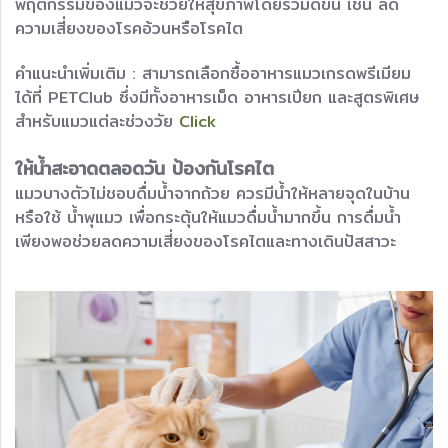
พฤติกรรมของแมวจะช่วยให้สุขภาพโดยรวมดีขึ้น เช่น ลด
ความเสี่ยงของโรคอ้วนหรือโรคไต
คำแนะนำเพิ่มเติม : สามารถเลือกซื้ออาหารแมวเกรดพรีเมียม
ได้ที่ PETClub ซึ่งมีทั้งอาหารเม็ด อาหารเปียก และสูตรพิเศษ
สำหรับแมวแต่ละช่วงวัย
Click
ให้น้ำสะอาดตลอดวัน ป้องกันโรคไต
แมวบางตัวไม่ชอบดื่มน้ำจากถ้วย ควรมีน้ำให้หลายจุดในบ้าน
หรือใช้ น้ำพุแมว เพื่อกระตุ้นให้แมวดื่มน้ำมากขึ้น การดื่มน้ำ
เพียงพอช่วยลดความเสี่ยงของโรคไตและทางเดินปัสสาวะ