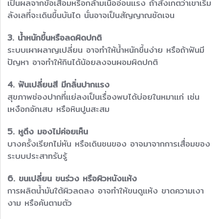
เป็นผลจากข้อเสื่อมหรือกล้ามเนื้ออ่อนแรง ถ้าสังเกตว่าเขาเริ่ม
ลังเลที่จะเดินขึ้นบันได นั่นอาจเป็นสัญญาณชัดเจน
3. น้ำหนักขึ้นหรือลดผิดปกติ
ระบบเผาผลาญเปลี่ยน อาจทำให้น้ำหนักขึ้นง่าย หรือถ้าฟันมี
ปัญหา อาจทำให้กินได้น้อยลงจนผอมผิดปกติ
4. ฟันเปลี่ยนสี มีกลิ่นปากแรง
สุขภาพช่องปากที่แย่ลงเป็นเรื่องพบได้บ่อยในหมาแก่ เช่น
เหงือกอักเสบ หรือหินปูนสะสม
5. หูตึง มองไม่ค่อยเห็น
บางครั้งเรียกไม่หัน หรือเดินชนของ อาจมาจากการเสื่อมของ
ระบบประสาทรับรู้
6. ขนเปลี่ยน ขนร่วง หรือผิวหนังแห้ง
การผลิตน้ำมันใต้ผิวลดลง อาจทำให้ขนดูแห้ง ขาดความเงา
งาม หรือคันตามตัว