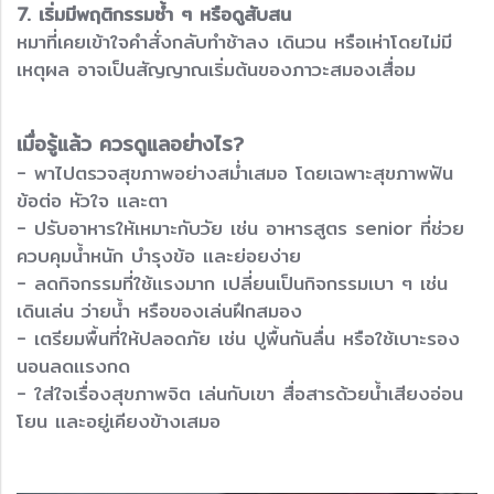
7. เริ่มมีพฤติกรรมซ้ำ ๆ หรือดูสับสน
หมาที่เคยเข้าใจคำสั่งกลับทำช้าลง เดินวน หรือเห่าโดยไม่มี
เหตุผล อาจเป็นสัญญาณเริ่มต้นของภาวะสมองเสื่อม
เมื่อรู้แล้ว ควรดูแลอย่างไร?
- พาไปตรวจสุขภาพอย่างสม่ำเสมอ โดยเฉพาะสุขภาพฟัน
ข้อต่อ หัวใจ และตา
- ปรับอาหารให้เหมาะกับวัย เช่น อาหารสูตร senior ที่ช่วย
ควบคุมน้ำหนัก บำรุงข้อ และย่อยง่าย
- ลดกิจกรรมที่ใช้แรงมาก เปลี่ยนเป็นกิจกรรมเบา ๆ เช่น
เดินเล่น ว่ายน้ำ หรือของเล่นฝึกสมอง
- เตรียมพื้นที่ให้ปลอดภัย เช่น ปูพื้นกันลื่น หรือใช้เบาะรอง
นอนลดแรงกด
- ใส่ใจเรื่องสุขภาพจิต เล่นกับเขา สื่อสารด้วยน้ำเสียงอ่อน
โยน และอยู่เคียงข้างเสมอ