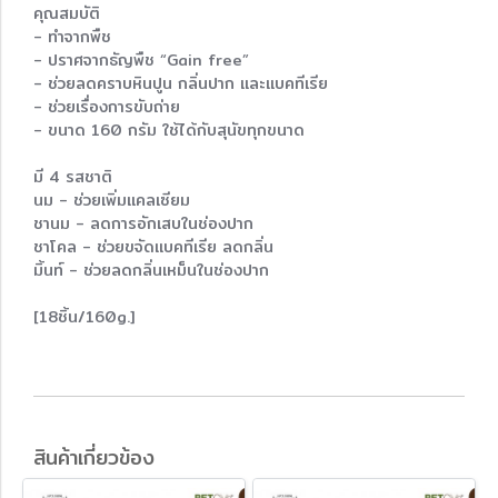
คุณสมบัติ
- ทำจากพืช
- ปราศจากธัญพืช “Gain free”
- ช่วยลดคราบหินปูน กลิ่นปาก และแบคทีเรีย
- ช่วยเรื่องการขับถ่าย
- ขนาด 160 กรัม ใช้ได้กับสุนัขทุกขนาด
มี 4 รสชาติ
นม - ช่วยเพิ่มแคลเซียม
ชานม - ลดการอักเสบในช่องปาก
ชาโคล - ช่วยขจัดแบคทีเรีย ลดกลิ่น
มิ้นท์ - ช่วยลดกลิ่นเหม็นในช่องปาก
[18ชิ้น/160g.]
สินค้าเกี่ยวข้อง