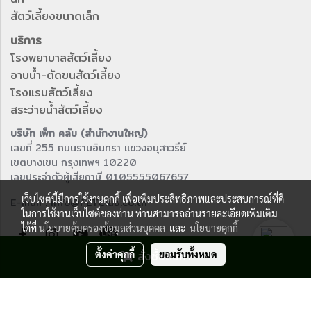
สัตว์เลี้ยงขนาดเล็ก
บริการ
โรงพยาบาลสัตว์เลี้ยง
อาบน้ำ-ตัดขนสัตว์เลี้ยง
โรงแรมสัตว์เลี้ยง
สระว่ายน้ำสัตว์เลี้ยง
บริษัท เพ็ท คลับ (สำนักงานใหญ่)
เลขที่ 255 ถนนรามอินทรา แขวงอนุสาวรีย์
เขตบางเขน กรุงเทพฯ 10220
เลขประจำตัวผู้เสียภาษี 0105555067657
เว็บไซต์นี้มีการใช้งานคุกกี้ เพื่อเพิ่มประสิทธิภาพและประสบการณ์ที่ดี
E-mail : info@PETClub.co.th
ในการใช้งานเว็บไซต์ของท่าน ท่านสามารถอ่านรายละเอียดเพิ่มเติม
ได้ที่
นโยบายคุ้มครองข้อมูลส่วนบุคคล
และ
นโยบายคุกกี้
ตั้งค่าคุกกี้
สั่งซื้อสินค้า
ยอมรับทั้งหมด
© Copyright 2016 All right reserved.