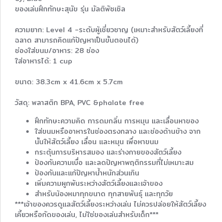
ของเล่นฝึกทักษะสุนัข รุ่น มัลติพัซเซิล
ความยาก: Level 4 -ระดับผู้เชี่ยวชาญ (เหมาะสำหรับสัตว์เลี้ยงที่
ฉลาด สามารถคิดแก้ปัญหาเป็นขั้นตอนได้)
ช่องใส่ขนม/อาหาร: 28 ช่อง
ใส่อาหารได้: 1 cup
ขนาด: 38.3cm x 41.6cm x 5.7cm
วัสดุ: พลาสติก BPA, PVC &phalate free
ฝึกทักษะความคิด การดมกลิ่น การหมุน และเลื่อนหาของ
ใส่ขนมหรืออาหารในช่องตรงกลาง และช่องด้านข้าง จาก
นั้นให้สัตว์เลี้ยง เลื่อน และหมุน เพื่อหาขนม
กระตุ้นการบริหารสมอง และร่างกายของสัตว์เลี้ยง
ป้องกันความเบื่อ และลดปัญหาพฤติกรรมที่ไม่เหมาะสม
ป้องกันและแก้ปัญหาน้ำหนักส่วนเกิน
เพิ่มความผูกพันระหว่างสัตว์เลี้ยงและเจ้าของ
สำหรับน้องหมาทุกขนาด ทุกสายพันธุ์ และทุกวัย
***เจ้าของควรดูแลสัตว์เลี้ยงระหว่างเล่น ไม่ควรปล่อยให้สัตว์เลี้ยง
เคี้ยวหรือกัดของเล่น, ไม่ใช่ของเล่นสำหรับเด็ก***