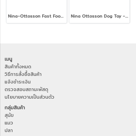
Nina-Ottosson Fast Food Interavtive Mat - ของเล่นซ่อนขนมฝึกทักษะ
Nina Ottosson Dog Toy - ของเล่นฝึกทักษะสุนัข รุ่น Treat Maze
เมนู
สินค้าทั้งหมด
วิธีการสั่งซื้อสินค้า
แจ้งชำระเงิน
ตรวจสอบสถานะพัสดุ
นโยบายความเป็นส่วนตัว
กลุ่มสินค้า
สุนัข
แมว
ปลา