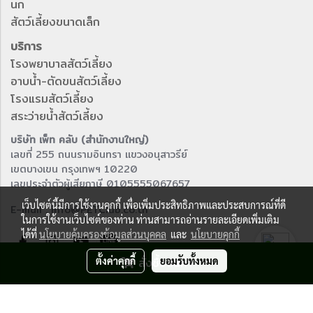
นก
สัตว์เลี้ยงขนาดเล็ก
บริการ
โรงพยาบาลสัตว์เลี้ยง
อาบน้ำ-ตัดขนสัตว์เลี้ยง
โรงแรมสัตว์เลี้ยง
สระว่ายน้ำสัตว์เลี้ยง
บริษัท เพ็ท คลับ (สำนักงานใหญ่)
เลขที่ 255 ถนนรามอินทรา แขวงอนุสาวรีย์
เขตบางเขน กรุงเทพฯ 10220
เลขประจำตัวผู้เสียภาษี 0105555067657
เว็บไซต์นี้มีการใช้งานคุกกี้ เพื่อเพิ่มประสิทธิภาพและประสบการณ์ที่ดี
E-mail : info@PETClub.co.th
ในการใช้งานเว็บไซต์ของท่าน ท่านสามารถอ่านรายละเอียดเพิ่มเติม
ได้ที่
นโยบายคุ้มครองข้อมูลส่วนบุคคล
และ
นโยบายคุกกี้
ตั้งค่าคุกกี้
สั่งซื้อสินค้า
ยอมรับทั้งหมด
© Copyright 2016 All right reserved.