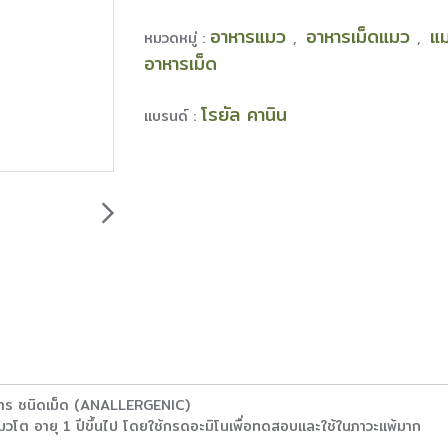
อาหารแมว
อาหารเม็ดแมว
แ
หมวดหมู่ :
,
,
อาหารเม็ด
โรยัล คานิน
แบรนด์ :
าร ชนิดเม็ด (ANALLERGENIC)
มวโต อายุ 1 ปีขึ้นไป โดยใช้กรดอะมิโนเพื่อทดสอบและใช้ในภาวะแพ้มาก