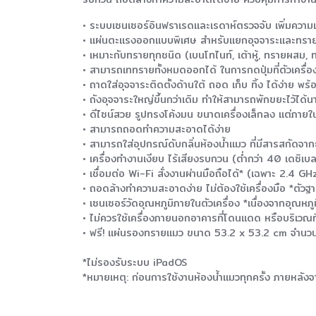
• ระบบเซนเซอร์อินฟราเรดและเรดาห์ตรวจจับ เพิ่มความแม่
• แผ่นตะแรงออกแบบพิเศษ สำหรับแยกอุจจาระและทรายไ
• เหมาะกับทรายทุกชนิด (เบนโทไนท์, เต้าหู้, ทรายผสม, 
• สามารถเททรายทั้งหมดออกได้ ในการกดปุ่มที่ตัวเครื่อง
• ถาดใส่อุจจาระติดตั้งด้านใต้ ถอด เก็บ ทิ้ง ได้ง่าย พ
• ถังอุจจาระใหญ่ขึ้นกว่าเดิม ทำให้สามารถพักขยะไว้ได้
• ดีไซน์สวย รูปทรงโค้งมน ขนาดเครื่องเล็กลง แต่ภายใ
• สามารถถอดทำความสะอาดได้ง่าย
• สามารถใส่อุปกรณ์ดับกลิ่นห้องน้ำแมว ที่มีสารสกัดจาก
• เครื่องทำงานเงียบ ไร้เสียงรบกวน (ต่ำกว่า 40 เดซิเบล
• เชื่อมต่อ Wi-Fi สั่งงานผ่านมือถือได้* (เฉพาะ 2.4 GHz 
• ถอดล้างทำความสะอาดง่าย ไม่ต้องใช้เครื่องมือ *ตัวฐา
• เซนเซอร์วัดอุณหภูมิภายในตัวเครื่อง *เนื่องจากอุณหภู
• ไม่ควรใช้เครื่องภายนอกอาคารที่โดนแดด หรือบริเวณท
• ฟรี! แผ่นรองทรายแมว ขนาด 53.2 x 53.2 cm จำนวน
*ไม่รองรับระบบ iPadOS
*หมายเหตุ: ก่อนการใช้งานห้องน้ำแมวทุกครั้ง ภายหลังจา