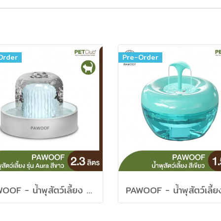
Order
Pre-Order
PAWOOF - น้ำพุสัตว์เลี้ยง รุ่น Aura สีขาว 2.3ลิตร