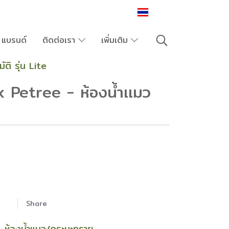
TH
แบรนด์
ติดต่อเรา
เพิ่มเติม
ิ รุ่น Lite
Petree - ห้องน้ำเเมว
Share
ห้องน้ำแมว/กระบะทราย