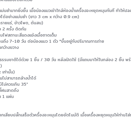
นยำมากยิ่งขึ้น เมื่อน้องแมวเข้าใกล้ห้องน้ำเครื่องจะหยุดหมุนทันที ทำให้ป
ด้อย่างแม่นยำ (ยาว 3 cm x กว้าง 0.9 cm)
ทรายแร่, ข้าวโพด, ต้นสน)
 2 ครั้ง ติดกัน
ร้อมไฟสถานะสีแดงแจ้งเมื่อถาดเต็ม
นานถึง 7-10 วัน ต่อน้องแมว 1 ตัว *ขึ้นอยู่กับปริมาณการถ่าย
นกว้างขวาง
ธรรมชาติได้ด้วย 1 ชิ้น / 30 วัน หลังเปิดใช้ (มีแถมมาให้ในกล่อง 2 ชิ้น พ
)
เท่านั้น)
นไม่สามารถล้างน้ำได้
มิไม่ควรเกิน 35°
ี่ฝนสาดถึง
 1 แผ่น
กเสียบปลั๊กเสร็จตัวครื่องจะหมุนโดยอัตโนมัติ เมื่อเครื่องหยุดหมุนให้ท่าน