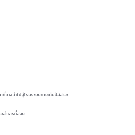
กที่อาจนำไปสู่โรคระบบทางเดินปัสสาวะ
ือลำธารที่สงบ
ด