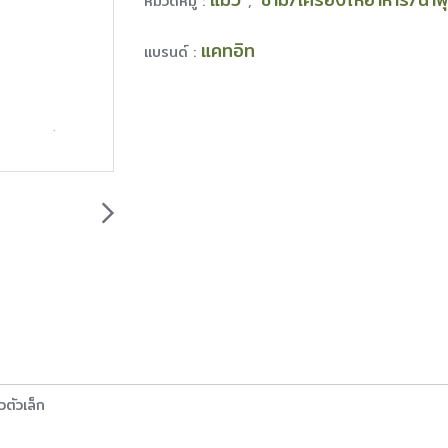
หมวดหมู่ :
,
แคทอิท
แบรนด์ :
ตัวเล็ก