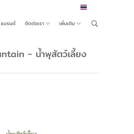
TH
แบรนด์
ติดต่อเรา
เพิ่มเติม
ain - น้ำพุสัตว์เลี้ยง
พุ
น้ำพุสัตว์เลี้ยง