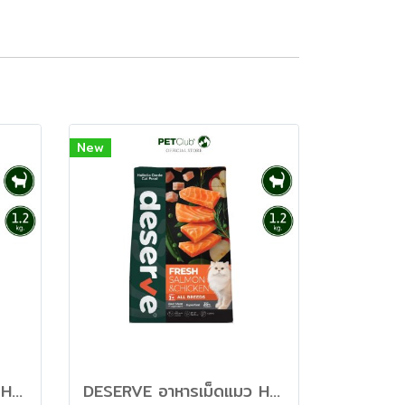
New
DESERVE อาหารเม็ดแมว Holistic Grain Free สูตร Fresh & Chicken บำรุงสมองและหัวใจ [1.2kg]
DESERVE อาหารเม็ดแมว Holistic Grain Free สูตร