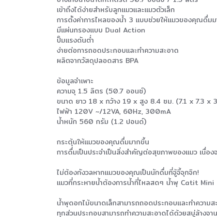
เข้าถึงได้ง่ายสำหรับลูกแมวและแมวตัวเล็ก
การตั้งค่าการไหลของน้ำ 3 แบบช่วยให้แมวของคุณดื่มมา
มีแผ่นกรองแบบ Dual Action
ปั๊มแรงดันต่ำ
ง่ายต่อการถอดประกอบและทำความสะอาด
ผลิตจากวัสดุปลอดสาร BPA
ข้อมูลจำเพาะ
ความจุ 1.5 ลิตร (50.7 ออนซ์)
ขนาด ยาว 18 x กว้าง 19 x สูง 8.4 ซม. (7.1 x 7.3 x 3.
ไฟฟ้า 120V ~/12VA, 60Hz, 300mA
น้ำหนัก 560 กรัม (1.2 ปอนด์)
กระตุ้นให้แมวของคุณดื่มมากขึ้น
การดื่มเป็นประจำเป็นสิ่งสำคัญต่อสุขภาพของแมว เนื่อ
ไม่ต้องกังวลหากแมวของคุณเป็นนักดื่มที่จู้จี้จุกจิก!
แมวที่กระหายน้ำต้องการน้ำที่ไหลสดๆ น้ำพุ Catit Mini 
น้ำพุดอกไม้ขนาดเล็กสามารถถอดประกอบและทำความสะ
ทุกส่วนประกอบสามารถทำความสะอาดได้ด้วยสบู่ล้างจานธ