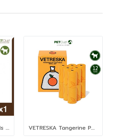
FOFOs Poop Bag Refills - ถุงเก็บมูลสัตว์ 8 ม้วน 136ถุง
VETRESKA Tangerine Pet Poop Bags - ถุงเก็บมูลสัตว์เลี้ยง รีฟิล 12 ม้วน