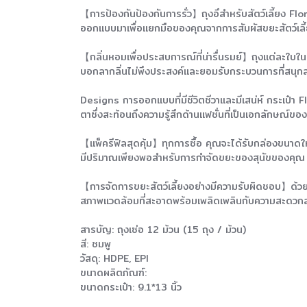
【การป้องกันป้องกันการรั่ว】ถุงอึสำหรับสัตว์เลี้ยง Flor
ออกแบบมาเพื่อแยกมือของคุณจากการสัมผัสขยะสัตว์เลี้
【กลิ่นหอมเพื่อประสบการณ์ที่น่ารื่นรมย์】ถุงแต่ละใบ
บอกลากลิ่นไม่พึงประสงค์และยอมรับกระบวนการที่สนุก
Designs การออกแบบที่มีชีวิตชีวาและมีเสน่ห์ กระเป๋า 
ตาซึ่งสะท้อนถึงความรู้สึกด้านแฟชั่นที่เป็นเอกลักษณ์ขอ
【แพ็ครีฟิลสุดคุ้ม】ทุกการซื้อ คุณจะได้รับกล่องขนาดให
มีปริมาณเพียงพอสำหรับการกำจัดขยะของสุนัขของคุณ
【การจัดการขยะสัตว์เลี้ยงอย่างมีความรับผิดชอบ】ด้วยกา
สภาพแวดล้อมที่สะอาดพร้อมเพลิดเพลินกับความสะดวกสบ
สารบัญ: ถุงเซ่อ 12 ม้วน (15 ถุง / ม้วน)
สี: ชมพู
วัสดุ: HDPE, EPI
ขนาดผลิตภัณฑ์:
ขนาดกระเป๋า: 9.1*13 นิ้ว