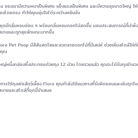
a ของเรามีความหนาเป็นพิเศษ แข็งแรงเป็นพิเศษ และมีความจุขนาดใหญ่ ให้การป้
ยงโดยตรง ทำให้คุณอุ่นใจได้ระหว่างหยิบจับ
ในชุดมีกลิ่นหอมอ่อน ๆ พร้อมกลิ่นหอมดอกไม้สดชื่น มอบประสบการณ์ที่น่า
สนานและถูกสุขลักษณะมากขึ้น
Flora Pet Poop มีสีสันสดใสและลวดลายดอกไม้ที่มีเสน่ห์ ช่วยเพิ่มสไตล์ให้
งคุณ
ญ่หนึ่งกล่องซึ่งประกอบด้วยถุง 12 ม้วน โดยรวมแล้ว คุณจะได้รับถุงจำนวน 1
รใช้ถุงเซ่อสัตว์เลี้ยง Flora คุณกำลังใช้แนวทางที่รับผิดชอบและเชิงรุกใ
ายและสไตล์ที่ชุดนี้นำเสนอ