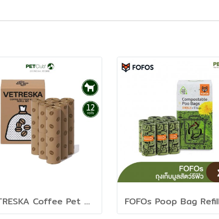
VETRESKA Coffee Pet Poop Bags - ถุงเก็บมูลสัตว์เลี้ยง 12 ม้วน