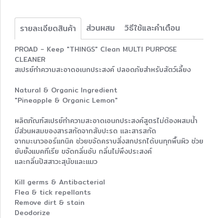
ส่วนผสม
วิธีใช้และคำเตือน
รายละเอียดสินค้า
PROAD - Keep "THINGS" Clean MULTI PURPOSE
CLEANER
สเปรย์ทำความสะอาดอเนกประสงค์ ปลอดภัยสำหรับสัตว์เลี้ยง
Natural & Organic Ingredient
"Pineapple & Organic Lemon"
ผลิตภัณฑ์สเปรย์ทำความสะอาดเอนกประสงค์สูตรไม่ต้องผสมนํ้า
มีส่วนผสมของสารสกัดจากสับปะรด และสารสกัด
จากมะนาวออร์แกนิค ช่วยขจัดคราบสิ่งสกปรกได้บนทุกพื้นผิว ช่วย
ยับยั้งแบคทีเรีย ขจัดกลิ่นอับ กลิ่นไม่พึงประสงค์
และกลิ่นปัสสาวะสุนัขและแมว
Kill germs & Antibacterial
Flea & tick repellants
Remove dirt & stain
Deodorize