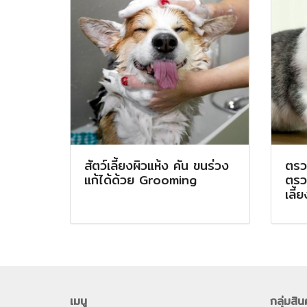
สัตว์เลี้ยงผิวแห้ง คัน ขนร่วง
ตรว
แก้ได้ด้วย Grooming
ตรวจ
เลี้ย
เมนู
กลุ่มสิน