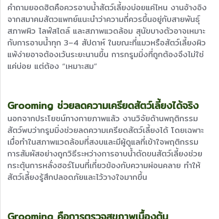
คำถามยอดฮิตคือควรอาบน้ำสัตว์เลี้ยงบ่อยแค่ไหน งานอ้างอิง
จากสมาคมสัตวแพทย์แนะนำว่าความถี่ควรขึ้นอยู่กับสายพันธุ์
สภาพผิว ไลฟ์สไตล์ และสภาพแวดล้อม สุนัขบางตัวอาจเหมาะ
กับการอาบน้ำทุก 3–4 สัปดาห์ ในขณะที่แมวหรือสัตว์เลี้ยงผิว
แพ้ง่ายอาจต้องเว้นระยะนานขึ้น การกรูมมิ่งที่ถูกต้องจึงไม่ใช่
แค่บ่อย แต่ต้อง “เหมาะสม”
Grooming ช่วยลดความเครียดสัตว์เลี้ยงได้จริง
นอกจากประโยชน์ทางกายภาพแล้ว งานวิจัยด้านพฤติกรรม
สัตว์พบว่ากรูมมิ่งช่วยลดความเครียดสัตว์เลี้ยงได้ โดยเฉพาะ
เมื่อทำในสภาพแวดล้อมที่สงบและมีผู้ดูแลที่เข้าใจพฤติกรรม
การสัมผัสอย่างถูกวิธีระหว่างการอาบน้ำตัดขนสัตว์เลี้ยงช่วย
กระตุ้นการหลั่งฮอร์โมนที่เกี่ยวข้องกับความผ่อนคลาย ทำให้
สัตว์เลี้ยงรู้สึกปลอดภัยและไว้วางใจมากขึ้น
Grooming คือการตรวจสุขภาพเบื้องต้น