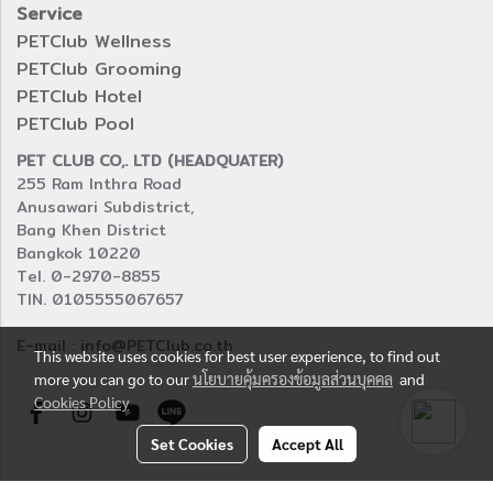
Service
PETClub Wellness
PETClub Grooming
PETClub Hotel
PETClub Pool
PET CLUB CO,. LTD (HEADQUATER)
255 Ram Inthra Road
Anusawari Subdistrict,
Bang Khen District
Bangkok 10220
Tel. 0-2970-8855
TIN. 0105555067657
E-mail : info@PETClub.co.th
This website uses cookies for best user experience, to find out
more you can go to our
นโยบายคุ้มครองข้อมูลส่วนบุคคล
and
Cookies Policy
Set Cookies
Accept All