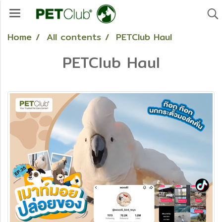
Home
All contents
PETClub Haul
PETClub Haul