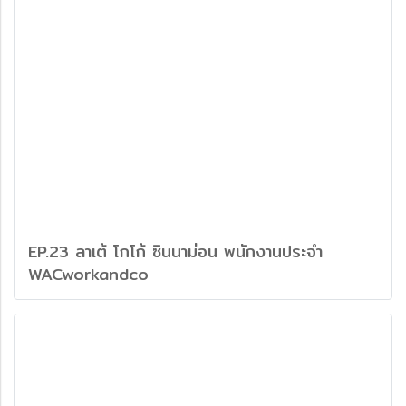
EP.23 ลาเต้ โกโก้ ซินนาม่อน พนักงานประจำ
WACworkandco