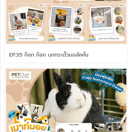
EP.35 ก๊อก ก๊อก นกกระตั้วมอลัคคั่น