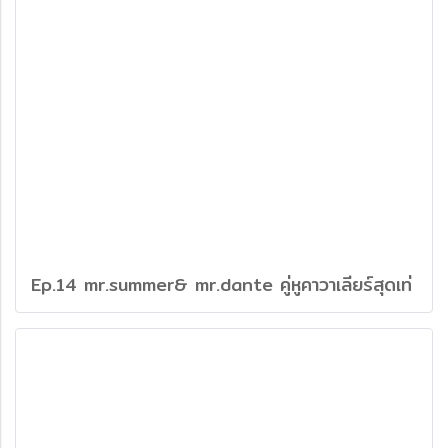
Ep.14 mr.summer& mr.dante คู่หูคาวาเลียร์สุดเท่