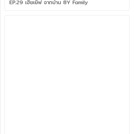
EP.29 เฮียเยิฟ จากบ้าน 8Y Family