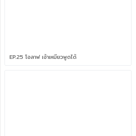
EP.25 โอลาฟ เจ้าเหมียวพูดได้