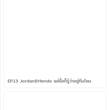
EP.13 Jordan&Hendo แค่ชื่อก็รู้ว่าอยู่ทีมไหน