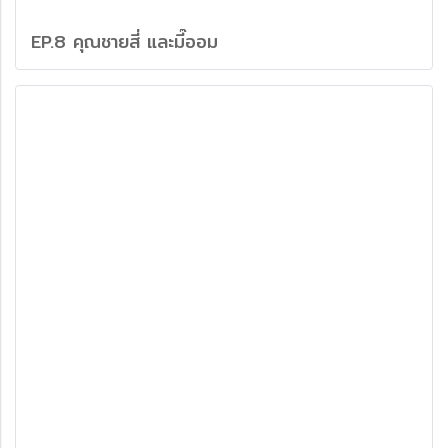
EP.8 คุณชายสี่ และมี๊ออม