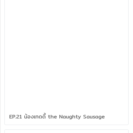
EP.21 น้องเทดดี้ the Naughty Sausage