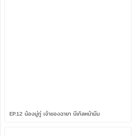
EP.12 น้องมู่ทู่ เจ้าของฉายา บีเกิลหน้ามีม