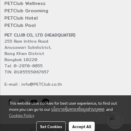
PETClub Wellness
PETClub Grooming
PETClub Hotel
PETClub Pool
PET CLUB CO,. LTD (HEADQUATER)
255 Ram Inthra Road
Anusawari Subdistrict,
Bang Khen District
Bangkok 10220
Tel. 0-2970-8855
TIN. 0105555067657
E-mail : info@PETClub.co.th
This website uses cookies for best user experience, to find out
more you can go to our
นโยบายคุ้มครองข้อมูลส่วนบุคคล
and
Cookies Policy
Set Cookies
Accept All
© Copyright 2016 All right reserved.