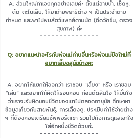
A: ส่วนใหญ่ทำเองทุกอย่างเลยค่ะ ตั้งแต่อาบน้ำ, เช็ดหู,
ตัด-ตะไบเล็บ, ให้ยาถ่ายพยาธิต่าง ๆ เป็นประจำตาม
กำหนด และพาไปพบสัตว์แพทย์ตามนัด (ฉีดวัคซีน, ตรวจ
สุขภาพ) ค่ะ
- - - - - - - - - - - - - - -
Q: อยากแนะนำอะไรกับพ่อแม่ท่านอื่นหรือพ่อแม่มือใหม่ที่
อยากเลี้ยงสุนัขบ้างคะ
A: อยากให้แยกให้ออกว่า เราชอบ “เลี้ยง” หรือ เราชอบ
“เล่น” และอยากให้คิดให้รอบคอบ ก่อนตัดสินใจ ให้มั่นใจ
ว่าเราจะรับผิดชอบชีวิตของเขาไปตลอดอายุขัย ศึกษาหา
ข้อมูลเกี่ยวกับสายพันธุ์, การเลี้ยงดู, ประเมินค่าใช้จ่ายต่าง
ๆ ที่ต้องคอยเตรียมซัพพอร์ตเขา รวมไปถึงการดูแลเอาใจ
ใส่อีกหนึ่งชีวิตด้วยค่ะ
- - - - - - - - - - - - - - -