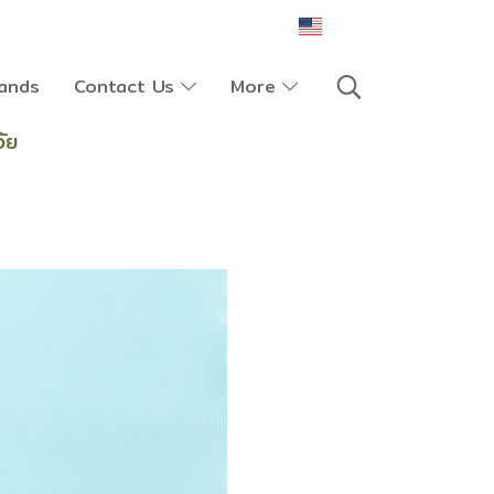
EN
ands
Contact Us
More
ัย