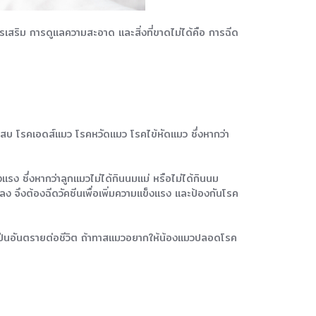
รเสริม การดูแลความสะอาด และสิ่งที่ขาดไม่ได้คือ การฉีด
ักเสบ โรคเอดส์แมว โรคหวัดแมว โรคไข้หัดแมว ซึ่งหากว่า
งแรง ซึ่งหากว่าลูกแมวไม่ได้กินนมแม่ หรือไม่ได้กินนม
มลดลง จึงต้องฉีดวัคซีนเพื่อเพิ่มความแข็งแรง และป้องกันโรค
ือเป็นอันตรายต่อชีวิต ถ้าทาสแมวอยากให้น้องแมวปลอดโรค