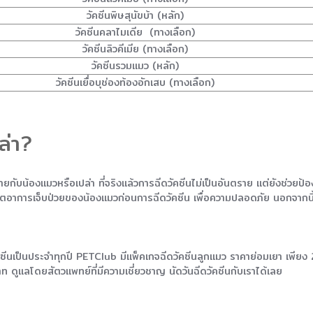
วัคซีนพิษสุนัขบ้า (หลัก)
วัคซีนคลาไมเดีย (ทางเลือก)
วัคซีนลิวคีเมีย (ทางเลือก)
วัคซีนรวมแมว (หลัก)
วัคซีนเยื่อบุช่องท้องอักเสบ (ทางเลือก)
ล่า?
บน้องแมวหรือเปล่า ที่จริงแล้วการฉีดวัคซีนไม่เป็นอันตราย แต่ยังช่วยป้อง
กตอาการเจ็บป่วยของน้องแมวก่อนการฉีดวัคซีน เพื่อความปลอดภัย นอกจากนี้
ัคซีนเป็นประจำทุกปี PETClub มีแพ็คเกจฉีดวัคซีนลูกแมว ราคาย่อมเยา เพีย
ดูแลโดยสัตวแพทย์ที่มีความเชี่ยวชาญ นัดวันฉีดวัคซีนกับเราได้เลย