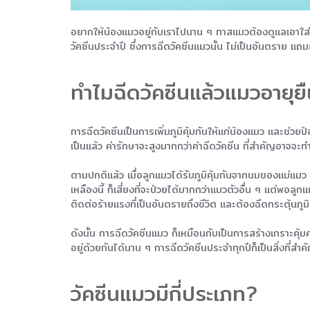
อยากให้น้องแมวอยู่กับเราไปนาน ๆ ทาสแมวต้องดูแลเอาใส่ใ
วัคซีนประจำปี ซึ่งการฉีดวัคซีนแมวนั้น ไม่เป็นอันตราย แถมย
ทำไมฉีดวัคซีนแล้วแมวอายุย
การฉีดวัคซีนเป็นการเพิ่มภูมิคุ้มกันให้แก่น้องแมว และช่ว
เป็นแล้ว ค่ารักษาจะสูงมากกว่าค่าฉีดวัคซีน ที่สำคัญอาจจะท
ตามปกติแล้ว เมื่อลูกแมวได้รับภูมิคุ้มกันจากนมของแม่แมว ห
เหลืองนี้ ก็เสี่ยงที่จะป่วยได้มากกว่าแมวตัวอื่น ๆ แต่พอลู
ติดต่อร้ายแรงที่เป็นอันตรายถึงชีวิต และต้องฉีดกระตุ้นภูม
ดังนั้น การฉีดวัคซีนแมว ก็เหมือนกับเป็นการสร้างเกราะค
อยู่ด้วยกันได้นาน ๆ การฉีดวัคซีนประจำทุกปีก็เป็นสิ่งที่
วัคซีนแมวมีกี่ประเภท?