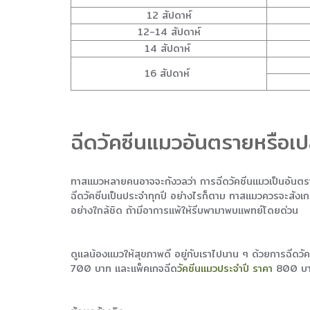
12 สัปดาห์
12-14 สัปดาห์
14 สัปดาห์
16 สัปดาห์
ฉีดวัคซีนแมวอันตรายหรือเป
ทาสแมวหลายคนอาจจะกังวลว่า การฉีดวัคซีนแมวเป็นอันตรายกั
ฉีดวัคซีนเป็นประจำทุกปี อย่างไรก็ตาม ทาสแมวควรจะสังเ
อย่างใกล้ชิด ถ้ามีอาการแพ้ให้รีบพามาพบแพทย์โดยด่วน
ดูแลน้องแมวให้สุขภาพดี อยู่กับเราไปนาน ๆ ด้วยการฉีดว
700 บาท และแพ็คเกจฉีด
วัคซีนแมวประจำปี ราคา
800 บาท 