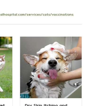
alhospital.com/services/cats/vaccinations
Pet
Dry Skin Itching and