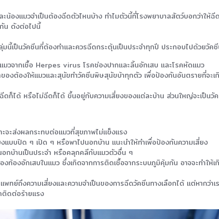
น้องแมวจำเป็นต้องฉีดตัวไหนบ้าง ทำไมตัวนี้ที่โรงพยาบาลสัตว์บอกว่าให้ฉีด 
กัน ดังต่อไปนี้
มนี้เป็นวัคซีนที่ต้องทำและควรฉีดกระตุ้นเป็นประจำทุกปี ประกอบไปด้วยวัคซีน
ดแมวจากเชื้อ Herpes virus โรคช่องปากและลิ้นอักเสบ และโรคหัดแมว
จ้าของต้องให้แมวและสุนัขทำวัคซีนพิษสุนัขบ้าทุกตัว เพื่อป้องกันอันตรายที่จ
ีดก็ได้ หรือไม่ฉีดก็ได้ ขึ้นอยู่กับความเสี่ยงของแต่ละบ้าน ส่วนใหญ่จะเป็นวั
พราะจะส่งผลกระทบต่อแมวที่สุขภาพไม่แข็งแรง
้ยงแบบปิด ๆ เปิด ๆ หรือพาไปนอกบ้าน แนะนำให้ทำเพื่อป้องกันความเสี่ยง
นนอกบ้านเป็นประจำ หรือคลุกคลีกับแมวตัวอื่น ๆ
ุช่องท้องอักเสบในแมว ซึ่งเกิดจากการติดเชื้อจากระบบภูมิคุ้มกัน อาจจะทำให้เ
แพทย์ถึงความเสี่ยงและความจำเป็นของการฉีดวัคซีนทางเลือกได้ แต่หากว่าเร
รคติดต่อร้ายแรง