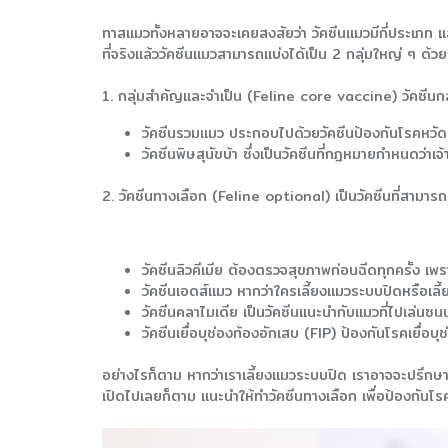
ทาสแมวทั้งหลายอาจจะเคยสงสัยว่า วัคซีนแมวมีกี่ประเภท และ
ที่จริงแล้ววัคซีนแมวสามารถแบ่งได้เป็น 2 กลุ่มใหญ่ ๆ ด้วย
1. กลุ่มสำคัญและจำเป็น (Feline core vaccine) วัคซีนกลุ่
วัคซีนรวมแมว ประกอบไปด้วยวัคซีนป้องกันโรคหวั
วัคซีนพิษสุนัขบ้า ซึ่งเป็นวัคซีนที่กฎหมายกำหนดว่าเ
2. วัคซีนทางเลือก (Feline optional) เป็นวัคซีนที่สามารถฉ
วัคซีนลิวคีเมีย ต้องตรวจสุขภาพก่อนฉีดทุกครั้ง เ
วัคซีนเอดส์แมว หากว่าใครเลี้ยงแมวระบบปิดหรือเลี
วัคซีนคลาไมเดีย เป็นวัคซีนแนะนำกับแมวที่ไปเล่นซ
วัคซีนเยื่อบุช่องท้องอักเสบ (FIP) ป้องกันโรคเยื่อบ
อย่างไรก็ตาม หากว่าเราเลี้ยงแมวระบบปิด เราอาจจะปรึกษา
เปิดไปเลยก็ตาม แนะนำให้ทำวัคซีนทางเลือก เพื่อป้องกันโ