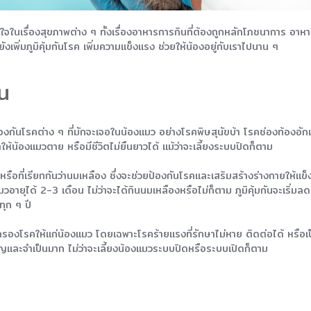
จในเรื่องสุขภาพต่าง ๆ ทั้งเรื่องอาหารการกินที่ต้องถูกหลักโภชนาการ อาหา
ังเพิ่มภูมิคุ้มกันโรค เพิ่มความแข็งแรง ช่วยให้น้องอยู่กับเราไปนาน ๆ
ืน
ยป้องกันโรคต่าง ๆ ที่มักจะเจอในน้องแมว อย่างโรคพิษสุนัขบ้า โรคช่องท้องอ
ำให้น้องแมวตาย หรือมีชีวิตไม่ยืนยาวได้ แม้ว่าจะเลี้ยงระบบปิดก็ตาม
รือที่เรียกกันว่านมเหลือง ซึ่งจะช่วยป้องกันโรคและเสริมสร้างร่างกายให้แข็
กแมวอายุได้ 2-3 เดือน ไม่ว่าจะได้กินนมเหลืองหรือไม่ก็ตาม ภูมิคุ้มกันจะเริ่
ิทุก ๆ ปี
ุ้มครองโรคให้แก่น้องแมว โดยเฉพาะโรคร้ายแรงที่รักษาไม่หาย ติดต่อได้ หร
สำคัญและจำเป็นมาก ไม่ว่าจะเลี้ยงน้องแมวระบบปิดหรือระบบเปิดก็ตาม