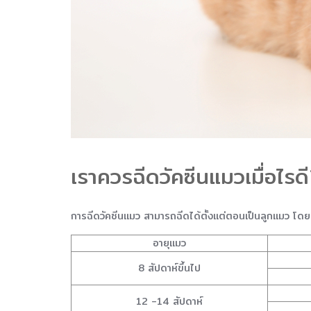
เราควรฉีดวัคซีนแมวเมื่อไรด
การฉีดวัคซีนแมว สามารถฉีดได้ตั้งแต่ตอนเป็นลูกแมว โดยส
อายุแมว
8 สัปดาห์ขึ้นไป
12 -14 สัปดาห์